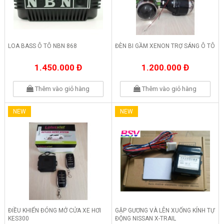
LOA BASS Ô TÔ NBN 868
ĐÈN BI GẦM XENON TRỢ SÁNG Ô TÔ
1.450.000 Đ
1.200.000 Đ
Thêm vào giỏ hàng
Thêm vào giỏ hàng
NEW
NEW
ĐIỀU KHIỂN ĐÓNG MỞ CỬA XE HƠI
GẬP GƯƠNG VÀ LÊN XUỐNG KÍNH TỰ
KES300
ĐỘNG NISSAN X-TRAIL