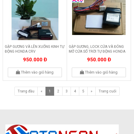
GẬP GƯƠNG VÀ LÊN XUỐNG KINH TỰ
GẬP GƯƠNG, LOCK CỬA VÀ ĐÓNG
ĐỘNG HONDA CRV
MỞ CỬA SỔ TRỜI TỰ ĐỘNG HONDA
ODYSSEY
950.000 Đ
950.000 Đ
Thêm vào giỏ hàng
Thêm vào giỏ hàng
Trang đầu
«
1
2
3
4
5
»
Trang cuối