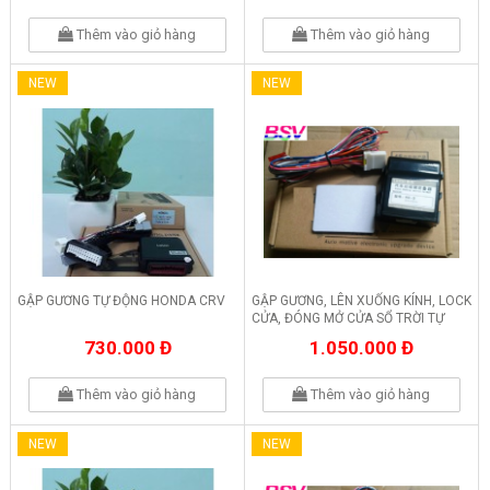
Thêm vào giỏ hàng
Thêm vào giỏ hàng
NEW
NEW
GẬP GƯƠNG TỰ ĐỘNG HONDA CRV
GẬP GƯƠNG, LÊN XUỐNG KÍNH, LOCK
CỬA, ĐÓNG MỞ CỬA SỔ TRỜI TỰ
ĐỘNG HONDA CIVIC
730.000 Đ
1.050.000 Đ
Thêm vào giỏ hàng
Thêm vào giỏ hàng
NEW
NEW