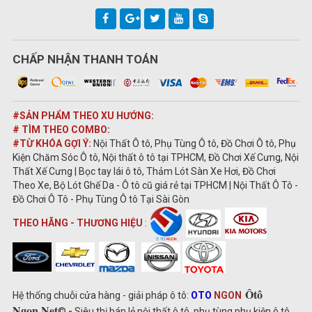
CHẤP NHẬN THANH TOÁN
#SẢN PHẨM THEO XU HƯỚNG:
# TÌM THEO COMBO
:
#TỪ KHÓA GỢI Ý:
Nội Thất Ô tô, Phụ Tùng Ô tô, Đồ Chơi Ô tô, Phụ
Kiện Chăm Sóc Ô tô, Nội thất ô tô tại TPHCM, Đồ Chơi Xế Cưng, Nội
Thất Xế Cưng | Bọc tay lái ô tô, Thảm Lót Sàn Xe Hơi, Đồ Chơi
Theo Xe, Bộ Lót Ghế Da - Ô tô cũ giá rẻ tại TPHCM | Nội Thất Ô Tô -
Đồ Chơi Ô Tô - Phụ Tùng Ô tô Tại Sài Gòn
THEO HÃNG - THƯƠNG HIỆU
:
Ôtô
Hệ thống chuỗi cửa hàng - giải pháp ô tô:
OTO
NGON
Ngon.Net
©
-
Siêu thị bán lẻ nội thất ô tô, phụ tùng phụ kiện ô tô,