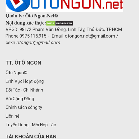
Quản lý: Ôtô Ngon.Net
©
Nội dung xác thực:
VPGD: 981/2 Phạm Văn Đồng, Linh Tây, Thủ Đức, TP.HCM
Phone:0975.115.915 - Email: otongon.net@gmail.com /
cskh.
otongon
@
gmail.com
TT. ÔTÔ NGON
Ôtô Ngon©
Lĩnh Vực Hoạt Động
Đối Tác - Chi Nhánh
Với Cộng Đồng
Chính sách công ty
Liên hệ
Tuyển Dụng - Mời Hợp Tác
TÀI KHOẢN CỦA BẠN