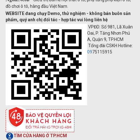
đồ chơi ô tô, hàng đầu Việt Nam.
WEBSITE đang chạy Demo, thử nghiệm - không bán buôn sản
phẩm, quý anh chị đối tác - hợp tác vui lòng liên hệ
VPĐD: Số 981, Lã Xuân
Oai, P. Tăng Nhơn Phú
A, Quận 9, TP.HCM
Tổng đài CSKH Hotline:
09
75115915
TÌM CỬA HÀNG Ở TP.HCM