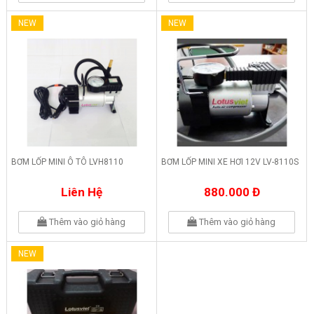
NEW
NEW
BƠM LỐP MINI Ô TÔ LVH8110
BƠM LỐP MINI XE HƠI 12V LV-8110S
Liên Hệ
880.000 Đ
Thêm vào giỏ hàng
Thêm vào giỏ hàng
NEW