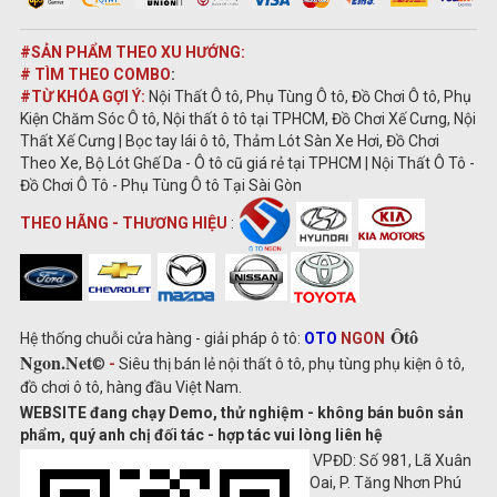
#SẢN PHẨM THEO XU HƯỚNG:
# TÌM THEO COMBO
:
#TỪ KHÓA GỢI Ý:
Nội Thất Ô tô, Phụ Tùng Ô tô, Đồ Chơi Ô tô, Phụ
Kiện Chăm Sóc Ô tô, Nội thất ô tô tại TPHCM, Đồ Chơi Xế Cưng, Nội
Thất Xế Cưng | Bọc tay lái ô tô, Thảm Lót Sàn Xe Hơi, Đồ Chơi
Theo Xe, Bộ Lót Ghế Da - Ô tô cũ giá rẻ tại TPHCM | Nội Thất Ô Tô -
Đồ Chơi Ô Tô - Phụ Tùng Ô tô Tại Sài Gòn
THEO HÃNG - THƯƠNG HIỆU
:
Ôtô
Hệ thống chuỗi cửa hàng - giải pháp ô tô:
OTO
NGON
Ngon.Net
©
-
Siêu thị bán lẻ nội thất ô tô, phụ tùng phụ kiện ô tô,
đồ chơi ô tô, hàng đầu Việt Nam.
WEBSITE đang chạy Demo, thử nghiệm - không bán buôn sản
phẩm, quý anh chị đối tác - hợp tác vui lòng liên hệ
VPĐD: Số 981, Lã Xuân
Oai, P. Tăng Nhơn Phú