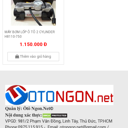
MÁY BƠM LỐP Ô TÔ 2 CYLINDER
H8110-750
1.150.000 Đ
Thêm vào giỏ hàng
Quản lý: Ôtô Ngon.Net
©
Nội dung xác thực:
VPGD: 981/2 Phạm Văn Đồng, Linh Tây, Thủ Đức, TP.HCM
Phone:0975.115.915 - Email: otongon.net@gmail.com /