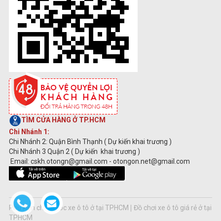
TÌM CỬA HÀNG Ở TP.HCM
Chi Nhánh 1:
Chi Nhánh 2: Quận Bình Thạnh ( Dự kiến khai trương )
Chi Nhánh 3 Quận 2 ( Dự kiến khai trương )
Email: cskh.otongn@gmail.com - otongon.net@gmail.com
Phụ kiện chăm sóc xe ô tô ở tại TPHCM
Đồ chơi xe ô tô giá rẻ ở tại
TPHCM