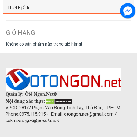
Thiết Bị Ô tô
GIỎ HÀNG
Không có sản phẩm nào trong giỏ hàng!
Quản lý: Ôtô Ngon.Net
©
Nội dung xác thực:
VPGD: 981/2 Phạm Văn Đồng, Linh Tây, Thủ Đức, TP.HCM
Phone:0975.115.915 - Email: otongon.net@gmail.com /
cskh.
otongon
@
gmail.com