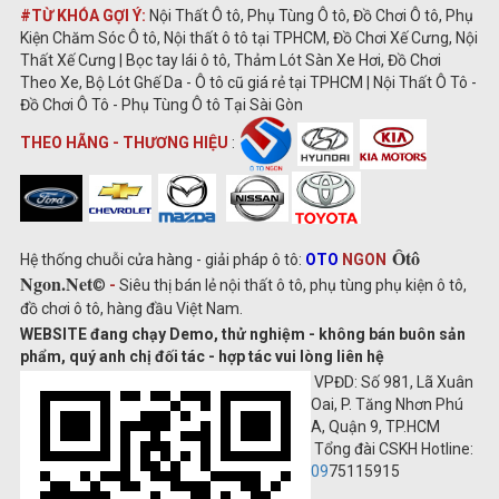
#TỪ KHÓA GỢI Ý:
Nội Thất Ô tô, Phụ Tùng Ô tô, Đồ Chơi Ô tô, Phụ
Kiện Chăm Sóc Ô tô, Nội thất ô tô tại TPHCM, Đồ Chơi Xế Cưng, Nội
Thất Xế Cưng | Bọc tay lái ô tô, Thảm Lót Sàn Xe Hơi, Đồ Chơi
Theo Xe, Bộ Lót Ghế Da - Ô tô cũ giá rẻ tại TPHCM | Nội Thất Ô Tô -
Đồ Chơi Ô Tô - Phụ Tùng Ô tô Tại Sài Gòn
THEO HÃNG - THƯƠNG HIỆU
:
Ôtô
Hệ thống chuỗi cửa hàng - giải pháp ô tô:
OTO
NGON
Ngon.Net
©
-
Siêu thị bán lẻ nội thất ô tô, phụ tùng phụ kiện ô tô,
đồ chơi ô tô, hàng đầu Việt Nam.
WEBSITE đang chạy Demo, thử nghiệm - không bán buôn sản
phẩm, quý anh chị đối tác - hợp tác vui lòng liên hệ
VPĐD: Số 981, Lã Xuân
Oai, P. Tăng Nhơn Phú
A, Quận 9, TP.HCM
Tổng đài CSKH Hotline:
09
75115915