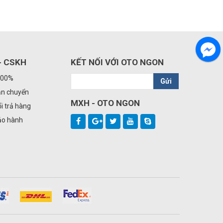
- CSKH
KẾT NỐI VỚI OTO NGON
100%
Gửi
ận chuyển
MXH - OTO NGON
i trả hàng
ảo hành