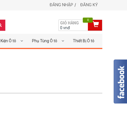
ĐĂNG NHẬP
ĐĂNG KÝ
0
GIỎ HÀNG
0
vnđ
Kiện Ô tô
Phụ Tùng Ô tô
Thiết Bị Ô tô