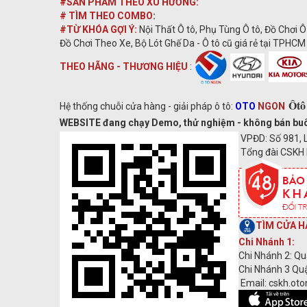
#SẢN PHẨM THEO XU HƯỚNG:
# TÌM THEO COMBO
:
#TỪ KHÓA GỢI Ý:
Nội Thất Ô tô, Phụ Tùng Ô tô, Đồ Chơi Ô
Đồ Chơi Theo Xe, Bộ Lót Ghế Da - Ô tô cũ giá rẻ tại TPHCM 
THEO HÃNG - THƯƠNG HIỆU
:
Ôtô
Hệ thống chuỗi cửa hàng - giải pháp ô tô:
OTO
NGON
WEBSITE đang chạy Demo, thử nghiệm - không bán buôn s
VPĐD: Số 981, L
Tổng đài CSKH 
TÌM CỬA H
Chi Nhánh 1:
Chi Nhánh 2: Qu
Chi Nhánh 3 Quậ
Email: cskh.ot