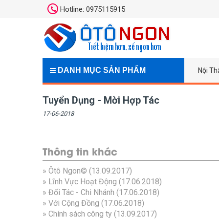
Hotline: 0975115915
DANH MỤC SẢN PHẨM
Nội Th
Tuyển Dụng - Mời Hợp Tác
17-06-2018
Thông tin khác
»
Ôtô Ngon©
(13.09.2017)
»
Lĩnh Vực Hoạt Động
(17.06.2018)
»
Đối Tác - Chi Nhánh
(17.06.2018)
»
Với Cộng Đồng
(17.06.2018)
»
Chính sách công ty
(13.09.2017)