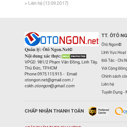
»
Liên hệ
(13.09.2017)
TT. ÔTÔ N
Ôtô Ngon©
Quản lý: Ôtô Ngon.Net
©
Lĩnh Vực Hoạt
Nội dung xác thực:
Đối Tác - Chi 
VPGD: 981/2 Phạm Văn Đồng, Linh Tây,
Thủ Đức, TP.HCM
Với Cộng Đồn
Phone:0975.115.915 - Email:
Chính sách cô
otongon.net@gmail.com /
Liên hệ
cskh.
otongon
@
gmail.com
Tuyển Dụng - 
CHẤP NHẬN THANH TOÁN