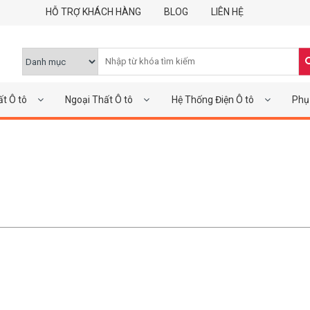
HỖ TRỢ KHÁCH HÀNG
BLOG
LIÊN HỆ
ất Ô tô
Ngoại Thất Ô tô
Hệ Thống Điện Ô tô
Phụ 