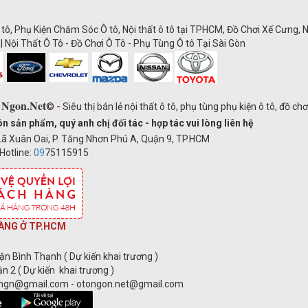
 tô, Phụ Kiện Chăm Sóc Ô tô, Nội thất ô tô tại TPHCM, Đồ Chơi Xế Cưng, N
| Nội Thất Ô Tô - Đồ Chơi Ô Tô - Phụ Tùng Ô tô Tại Sài Gòn
 Ngon.Net
©
-
Siêu thị bán lẻ nội thất ô tô, phụ tùng phụ kiện ô tô, đồ ch
ản phẩm, quý anh chị đối tác - hợp tác vui lòng liên hệ
ã Xuân Oai, P. Tăng Nhơn Phú A, Quận 9, TP.HCM
Hotline:
09
75115915
ÀNG Ở TP.HCM
ận Bình Thạnh ( Dự kiến khai trương )
n 2 ( Dự kiến khai trương )
ongn@gmail.com - otongon.net@gmail.com