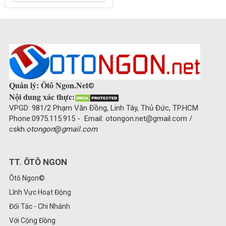
Quản lý: Ôtô Ngon.Net
©
Nội dung xác thực:
VPGD: 981/2 Phạm Văn Đồng, Linh Tây, Thủ Đức, TP.HCM
Phone:0975.115.915 - Email: otongon.net@gmail.com /
cskh.
otongon
@
gmail.com
TT. ÔTÔ NGON
Ôtô Ngon©
Lĩnh Vực Hoạt Động
Đối Tác - Chi Nhánh
Với Cộng Đồng