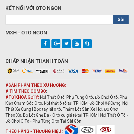
KẾT NỐI VỚI OTO NGON
Gửi
MXH - OTO NGON
CHẤP NHẬN THANH TOÁN
#SẢN PHẨM THEO XU HƯỚNG:
# TÌM THEO COMBO
:
#TỪ KHÓA GỢI Ý:
Nội Thất Ô tô, Phụ Tùng Ô tô, Đồ Chơi Ô tô, Phụ
Kiện Chăm Sóc Ô tô, Nội thất ô tô tại TPHCM, Đồ Chơi Xế Cưng, Nội
Thất Xế Cưng | Bọc tay lái ô tô, Thảm Lót Sàn Xe Hơi, Đồ Chơi
Theo Xe, Bộ Lót Ghế Da - Ô tô cũ giá rẻ tại TPHCM | Nội Thất Ô Tô -
Đồ Chơi Ô Tô - Phụ Tùng Ô tô Tại Sài Gòn
THEO HÃNG - THƯƠNG HIỆU
: