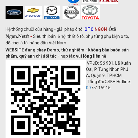
Ôtô
Hệ thống chuỗi cửa hàng - giải pháp ô tô:
OTO
NGON
Ngon.Net
©
-
Siêu thị bán lẻ nội thất ô tô, phụ tùng phụ kiện ô tô,
đồ chơi ô tô, hàng đầu Việt Nam.
WEBSITE đang chạy Demo, thử nghiệm - không bán buôn sản
phẩm, quý anh chị đối tác - hợp tác vui lòng liên hệ
VPĐD: Số 981, Lã Xuân
Oai, P. Tăng Nhơn Phú
A, Quận 9, TP.HCM
Tổng đài CSKH Hotline:
09
75115915