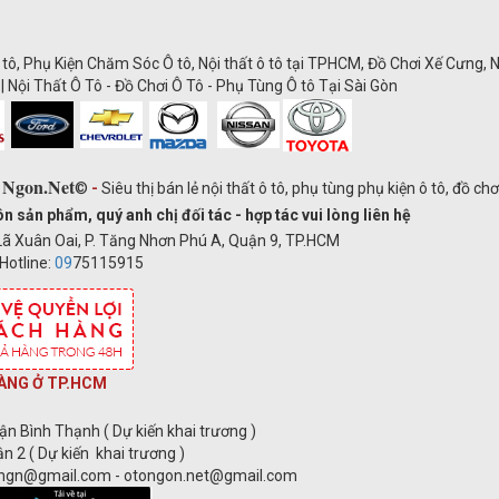
 tô, Phụ Kiện Chăm Sóc Ô tô, Nội thất ô tô tại TPHCM, Đồ Chơi Xế Cưng, N
| Nội Thất Ô Tô - Đồ Chơi Ô Tô - Phụ Tùng Ô tô Tại Sài Gòn
 Ngon.Net
©
-
Siêu thị bán lẻ nội thất ô tô, phụ tùng phụ kiện ô tô, đồ ch
ản phẩm, quý anh chị đối tác - hợp tác vui lòng liên hệ
ã Xuân Oai, P. Tăng Nhơn Phú A, Quận 9, TP.HCM
Hotline:
09
75115915
ÀNG Ở TP.HCM
ận Bình Thạnh ( Dự kiến khai trương )
n 2 ( Dự kiến khai trương )
ongn@gmail.com - otongon.net@gmail.com