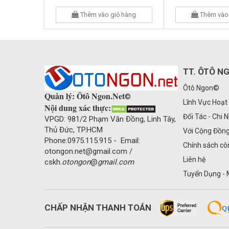
Thêm vào giỏ hàng
Thêm vào 
TT. ÔTÔ N
Ôtô Ngon©
Quản lý: Ôtô Ngon.Net
©
Lĩnh Vực Hoạt
Nội dung xác thực:
Đối Tác - Chi 
VPGD: 981/2 Phạm Văn Đồng, Linh Tây,
Thủ Đức, TP.HCM
Với Cộng Đồn
Phone:0975.115.915 - Email:
Chính sách cô
otongon.net@gmail.com /
Liên hệ
cskh.
otongon
@
gmail.com
Tuyển Dụng - 
CHẤP NHẬN THANH TOÁN