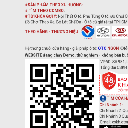
#SẢN PHẨM THEO XU HƯỚNG:
# TÌM THEO COMBO
:
#TỪ KHÓA GỢI Ý:
Nội Thất Ô tô, Phụ Tùng Ô tô, Đồ Chơi Ô
Đồ Chơi Theo Xe, Bộ Lót Ghế Da - Ô tô cũ giá rẻ tại TPHCM 
THEO HÃNG - THƯƠNG HIỆU
:
Ôtô
Hệ thống chuỗi cửa hàng - giải pháp ô tô:
OTO
NGON
WEBSITE đang chạy Demo, thử nghiệm - không bán buôn s
VPĐD: Số 981, L
Tổng đài CSKH 
TÌM CỬA H
Chi Nhánh 1:
Chi Nhánh 2: Qu
Chi Nhánh 3 Quậ
Email: cskh.ot