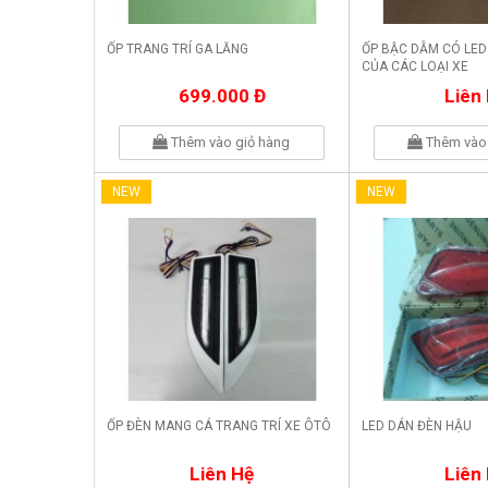
ỐP TRANG TRÍ GA LĂNG
ỐP BẬC DẪM CÓ LED
CỦA CÁC LOẠI XE
699.000 Đ
Liên
Thêm vào giỏ hàng
Thêm vào 
NEW
NEW
ỐP ĐÈN MANG CÁ TRANG TRÍ XE ÔTÔ
LED DÁN ĐÈN HẬU
Liên Hệ
Liên