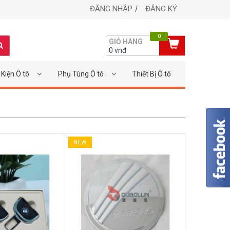
ĐĂNG NHẬP
ĐĂNG KÝ
0
GIỎ HÀNG
0
vnđ
Kiện Ô tô
Phụ Tùng Ô tô
Thiết Bị Ô tô
NEW