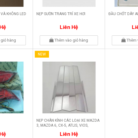
 VÀ KHÔNG LED
NẸP SƯỜN TRANG TRÍ XE HƠI
ĐẦU CHỐT DÂY A
 Hệ
Liên Hệ
Li
giỏ hàng
Thêm vào giỏ hàng
Thêm 
NEW
NẸP CHÂN KÍNH CÁC LOẠI XE MAZDA
3, MAZDA 6, CX-5, ATLIS, VIOS,
CRUZE, CAMRY, HILUX
 Hệ
Liên Hệ