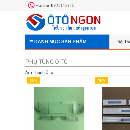
Hotline: 0975115915
DANH MỤC SẢN PHẨM
Nội Th
PHỤ TÙNG Ô TÔ
Âm Thanh Ô tô
NEW
NEW