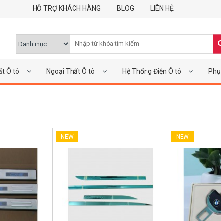
HỖ TRỢ KHÁCH HÀNG
BLOG
LIÊN HỆ
ất Ô tô
Ngoại Thất Ô tô
Hệ Thống Điện Ô tô
Phụ 
NEW
NEW