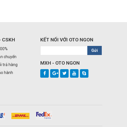
- CSKH
KẾT NỐI VỚI OTO NGON
100%
Gửi
ận chuyển
MXH - OTO NGON
i trả hàng
ảo hành