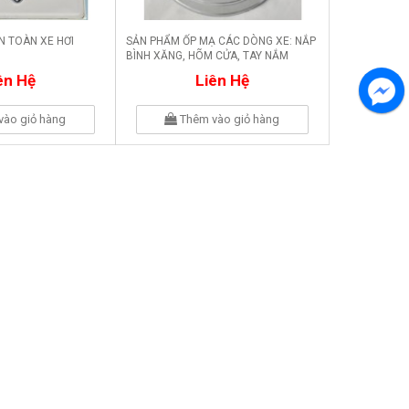
N TOÀN XE HƠI
SẢN PHẨM ỐP MẠ CÁC DÒNG XE: NẮP
BÌNH XĂNG, HÕM CỬA, TAY NẮM
ên Hệ
Liên Hệ
vào giỏ hàng
Thêm vào giỏ hàng