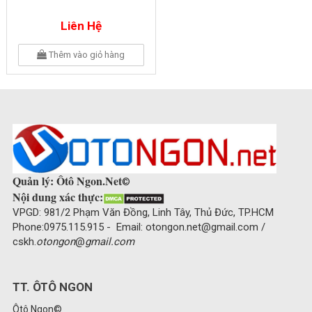
Liên Hệ
Thêm vào giỏ hàng
Quản lý: Ôtô Ngon.Net
©
Nội dung xác thực:
VPGD: 981/2 Phạm Văn Đồng, Linh Tây, Thủ Đức, TP.HCM
Phone:0975.115.915 - Email: otongon.net@gmail.com /
cskh.
otongon
@
gmail.com
TT. ÔTÔ NGON
Ôtô Ngon©