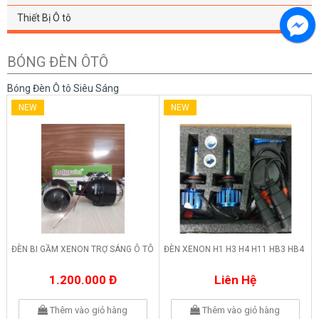
Thiết Bị Ô tô
BÓNG ĐÈN ÔTÔ
Bóng Đèn Ô tô Siêu Sáng
NEW
NEW
ĐÈN BI GẦM XENON TRỢ SÁNG Ô TÔ
ĐÈN XENON H1 H3 H4 H11 HB3 HB4
1.200.000 Đ
Liên Hệ
Thêm vào giỏ hàng
Thêm vào giỏ hàng