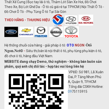
Thất Xế Cưng | Bọc tay lái ô tô, Thảm Lót Sàn Xe Hơi, Đồ Chơi
Theo Xe, Bộ Lót Ghế Da - Ô tô cũ giá rẻ tại TPHCM | Nội Thất Ô Tô -
Đồ Chơi Ô Tô - Phụ Tùng Ô tô Tại Sài Gòn
THEO HÃNG - THƯƠNG HIỆU
:
Ôtô
Hệ thống chuỗi cửa hàng - giải pháp ô tô:
OTO
NGON
Ngon.Net
©
-
Siêu thị bán lẻ nội thất ô tô, phụ tùng phụ kiện ô tô,
đồ chơi ô tô, hàng đầu Việt Nam.
WEBSITE đang chạy Demo, thử nghiệm - không bán buôn sản
phẩm, quý anh chị đối tác - hợp tác vui lòng liên hệ
VPĐD: Số 981, Lã Xuân
Oai, P. Tăng Nhơn Phú
A, Quận 9, TP.HCM
Tổng đài CSKH Hotline:
09
75115915