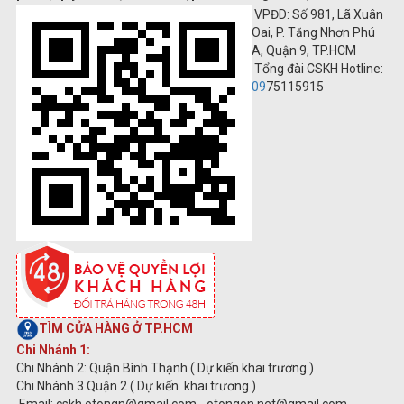
VPĐD: Số 981, Lã Xuân
Oai, P. Tăng Nhơn Phú
A, Quận 9, TP.HCM
Tổng đài CSKH Hotline:
09
75115915
TÌM CỬA HÀNG Ở TP.HCM
Chi Nhánh 1:
Chi Nhánh 2: Quận Bình Thạnh ( Dự kiến khai trương )
Chi Nhánh 3 Quận 2 ( Dự kiến khai trương )
Email: cskh.otongn@gmail.com - otongon.net@gmail.com