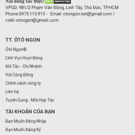
Nội dung xác thực:
VPGD: 981/2 Phạm Văn Đồng, Linh Tây, Thủ Đức, TP.HCM
Phone:0975.115.915 - Email: otongon.net@gmail.com /
cskh.
otongon
@
gmail.com
TT. ÔTÔ NGON
Ôtô Ngon©
Lĩnh Vực Hoạt Động
Đối Tác - Chi Nhánh
Với Cộng Đồng
Chính sách công ty
Liên hệ
Tuyển Dụng - Mời Hợp Tác
TÀI KHOẢN CỦA BẠN
Bạn Muốn Đăng Nhập
Bạn Muốn Đăng Ký