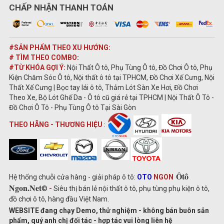
CHẤP NHẬN THANH TOÁN
#SẢN PHẨM THEO XU HƯỚNG:
# TÌM THEO COMBO
:
#TỪ KHÓA GỢI Ý:
Nội Thất Ô tô, Phụ Tùng Ô tô, Đồ Chơi Ô tô, Phụ
Kiện Chăm Sóc Ô tô, Nội thất ô tô tại TPHCM, Đồ Chơi Xế Cưng, Nội
Thất Xế Cưng | Bọc tay lái ô tô, Thảm Lót Sàn Xe Hơi, Đồ Chơi
Theo Xe, Bộ Lót Ghế Da - Ô tô cũ giá rẻ tại TPHCM | Nội Thất Ô Tô -
Đồ Chơi Ô Tô - Phụ Tùng Ô tô Tại Sài Gòn
THEO HÃNG - THƯƠNG HIỆU
:
Ôtô
Hệ thống chuỗi cửa hàng - giải pháp ô tô:
OTO
NGON
Ngon.Net
©
-
Siêu thị bán lẻ nội thất ô tô, phụ tùng phụ kiện ô tô,
đồ chơi ô tô, hàng đầu Việt Nam.
WEBSITE đang chạy Demo, thử nghiệm - không bán buôn sản
phẩm, quý anh chị đối tác - hợp tác vui lòng liên hệ