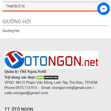
Thiết Bị Ô tô
GIƯỜNG HƠI
Giường Hơi
Quản lý: Ôtô Ngon.Net
©
Nội dung xác thực:
VPGD: 981/2 Phạm Văn Đồng, Linh Tây, Thủ Đức, TP.HCM
Phone:0975.115.915 - Email: otongon.net@gmail.com /
cskh.
otongon
@
gmail.com
TT. ÔTÔ NGON