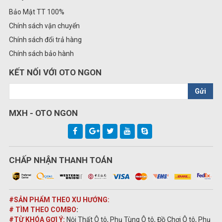
Bảo Mật TT 100%
Chính sách vận chuyển
Chính sách đổi trả hàng
Chính sách bảo hành
KẾT NỐI VỚI OTO NGON
Gửi
MXH - OTO NGON
CHẤP NHẬN THANH TOÁN
#SẢN PHẨM THEO XU HƯỚNG:
# TÌM THEO COMBO
:
#TỪ KHÓA GỢI Ý:
Nội Thất Ô tô, Phụ Tùng Ô tô, Đồ Chơi Ô tô, Phụ