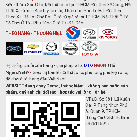
Kiện Chăm Sóc Ô tô, Nội thất ô tô tại TPHCM, Đồ Chơi Xế Cưng, Nội
Thất Xế Cưng | Bọc tay lái ô tô, Thảm Lót Sàn Xe Hơi, Đồ Chơi
Theo Xe, Bộ Lót Ghế Da - Ô tô cũ giá rẻ tại TPHCM | Nội Thất Ô Tô -
Đồ Chơi Ô Tô - Phụ Tùng Ô tô Tại Sài Gòn
THEO HÃNG - THƯƠNG HIỆU
:
Ôtô
Hệ thống chuỗi cửa hàng - giải pháp ô tô:
OTO
NGON
Ngon.Net
©
-
Siêu thị bán lẻ nội thất ô tô, phụ tùng phụ kiện ô tô,
đồ chơi ô tô, hàng đầu Việt Nam.
WEBSITE đang chạy Demo, thử nghiệm - không bán buôn sản
phẩm, quý anh chị đối tác - hợp tác vui lòng liên hệ
VPĐD: Số 981, Lã Xuân
Oai, P. Tăng Nhơn Phú
A, Quận 9, TP.HCM
Tổng đài CSKH Hotline:
09
75115915