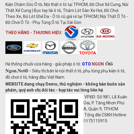
Kiện Chăm Sóc Ô tô, Nội thất ô tô tại TPHCM, Đồ Chơi Xế Cưng, Nội
Thất Xế Cưng | Bọc tay lái ô tô, Thảm Lót Sàn Xe Hơi, Đồ Chơi
Theo Xe, Bộ Lót Ghế Da - Ô tô cũ giá rẻ tại TPHCM | Nội Thất Ô Tô -
Đồ Chơi Ô Tô - Phụ Tùng Ô tô Tại Sài Gòn
THEO HÃNG - THƯƠNG HIỆU
:
Ôtô
Hệ thống chuỗi cửa hàng - giải pháp ô tô:
OTO
NGON
Ngon.Net
©
-
Siêu thị bán lẻ nội thất ô tô, phụ tùng phụ kiện ô tô,
đồ chơi ô tô, hàng đầu Việt Nam.
WEBSITE đang chạy Demo, thử nghiệm - không bán buôn sản
phẩm, quý anh chị đối tác - hợp tác vui lòng liên hệ
VPĐD: Số 981, Lã Xuân
Oai, P. Tăng Nhơn Phú
A, Quận 9, TP.HCM
Tổng đài CSKH Hotline:
09
75115915