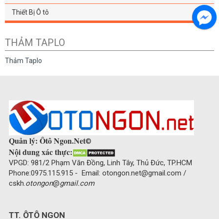
Thiết Bị Ô tô
THẢM TAPLO
Thảm Taplo
Quản lý: Ôtô Ngon.Net
©
Nội dung xác thực:
VPGD: 981/2 Phạm Văn Đồng, Linh Tây, Thủ Đức, TP.HCM
Phone:0975.115.915 - Email: otongon.net@gmail.com /
cskh.
otongon
@
gmail.com
TT. ÔTÔ NGON