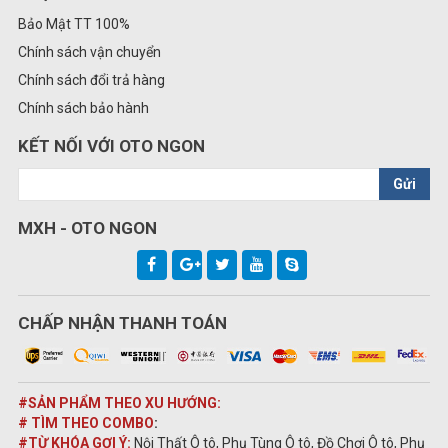
Bảo Mật TT 100%
Chính sách vận chuyển
Chính sách đổi trả hàng
Chính sách bảo hành
KẾT NỐI VỚI OTO NGON
Gửi
MXH - OTO NGON
CHẤP NHẬN THANH TOÁN
#SẢN PHẨM THEO XU HƯỚNG:
# TÌM THEO COMBO
:
#TỪ KHÓA GỢI Ý:
Nội Thất Ô tô, Phụ Tùng Ô tô, Đồ Chơi Ô tô, Phụ