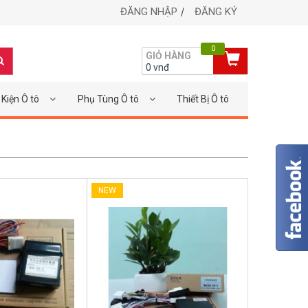
ĐĂNG NHẬP
ĐĂNG KÝ
0
GIỎ HÀNG
0
vnđ
Kiện Ô tô
Phụ Tùng Ô tô
Thiết Bị Ô tô
NEW