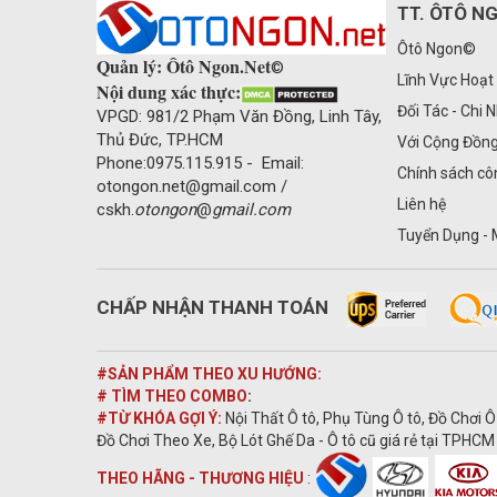
TT. ÔTÔ N
Ôtô Ngon©
Quản lý: Ôtô Ngon.Net
©
Lĩnh Vực Hoạt
Nội dung xác thực:
Đối Tác - Chi 
VPGD: 981/2 Phạm Văn Đồng, Linh Tây,
Thủ Đức, TP.HCM
Với Cộng Đồn
Phone:0975.115.915 - Email:
Chính sách cô
otongon.net@gmail.com /
Liên hệ
cskh.
otongon
@
gmail.com
Tuyển Dụng - 
CHẤP NHẬN THANH TOÁN
#SẢN PHẨM THEO XU HƯỚNG:
# TÌM THEO COMBO
:
#TỪ KHÓA GỢI Ý:
Nội Thất Ô tô, Phụ Tùng Ô tô, Đồ Chơi Ô
Đồ Chơi Theo Xe, Bộ Lót Ghế Da - Ô tô cũ giá rẻ tại TPHCM 
THEO HÃNG - THƯƠNG HIỆU
: