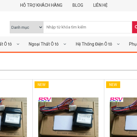
HỖ TRỢ KHÁCH HÀNG
BLOG
LIÊN HỆ
ất Ô tô
Ngoại Thất Ô tô
Hệ Thống Điện Ô tô
Phụ 
NEW
NEW