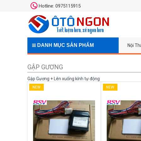
Hotline: 0975115915
DANH MỤC SẢN PHẨM
Nội Th
GẬP GƯƠNG
Gập Gương + Lên xuống kính tự động
NEW
NEW