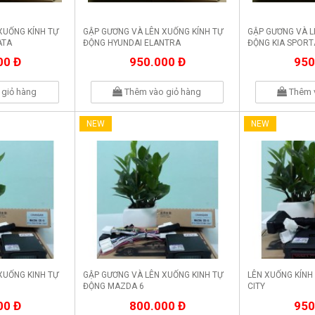
XUỐNG KÍNH TỰ
GẬP GƯƠNG VÀ LÊN XUỐNG KÍNH TỰ
GẬP GƯƠNG VÀ L
ATA
ĐỘNG HYUNDAI ELANTRA
ĐỘNG KIA SPOR
00 Đ
950.000 Đ
950
giỏ hàng
Thêm vào giỏ hàng
Thêm 
NEW
NEW
XUỐNG KINH TỰ
GẬP GƯƠNG VÀ LÊN XUỐNG KINH TỰ
LÊN XUỐNG KÍNH
ĐỘNG MAZDA 6
CITY
00 Đ
800.000 Đ
950