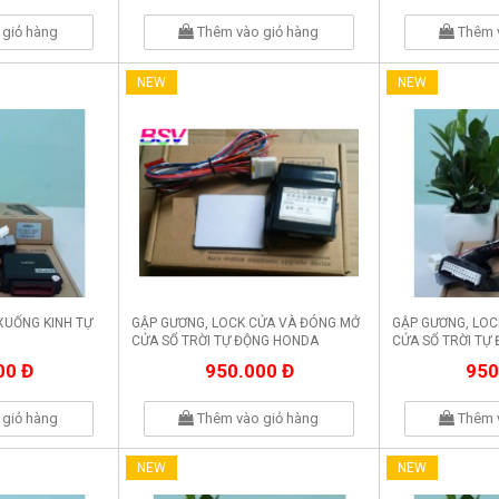
giỏ hàng
Thêm vào giỏ hàng
Thêm 
NEW
NEW
XUỐNG KINH TỰ
GẬP GƯƠNG, LOCK CỬA VÀ ĐÓNG MỞ
GẬP GƯƠNG, LOC
CỬA SỔ TRỜI TỰ ĐỘNG HONDA
CỬA SỔ TRỜI TỰ
ODYSSEY
ACCORD
00 Đ
950.000 Đ
950
giỏ hàng
Thêm vào giỏ hàng
Thêm 
NEW
NEW