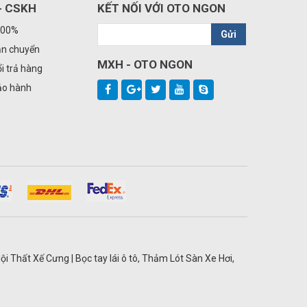
- CSKH
KẾT NỐI VỚI OTO NGON
100%
Gửi
ận chuyển
MXH - OTO NGON
i trả hàng
ảo hành
ội Thất Xế Cưng | Bọc tay lái ô tô, Thảm Lót Sàn Xe Hơi,