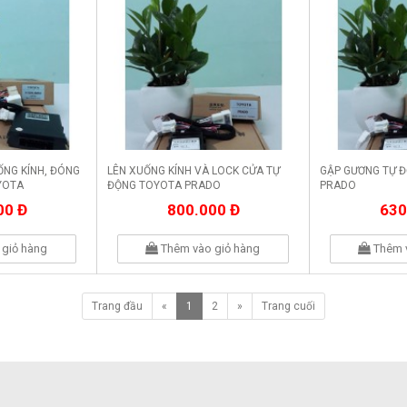
ỐNG KÍNH, ĐÓNG
LÊN XUỐNG KÍNH VÀ LOCK CỬA TỰ
GẬP GƯƠNG TỰ 
YOTA
ĐỘNG TOYOTA PRADO
PRADO
00 Đ
800.000 Đ
630
giỏ hàng
Thêm vào giỏ hàng
Thêm 
Trang đầu
«
1
2
»
Trang cuối