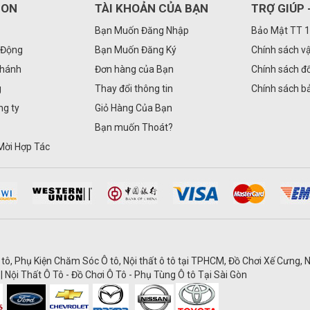
GON
TÀI KHOẢN CỦA BẠN
TRỢ GIÚP 
Bạn Muốn Đăng Nhập
Bảo Mật TT 
 Động
Bạn Muốn Đăng Ký
Chính sách v
Nhánh
Đơn hàng của Bạn
Chính sách đổ
g
Thay đổi thông tin
Chính sách b
ng ty
Giỏ Hàng Của Bạn
Bạn muốn Thoát?
Mời Hợp Tác
 tô, Phụ Kiện Chăm Sóc Ô tô, Nội thất ô tô tại TPHCM, Đồ Chơi Xế Cưng, N
| Nội Thất Ô Tô - Đồ Chơi Ô Tô - Phụ Tùng Ô tô Tại Sài Gòn