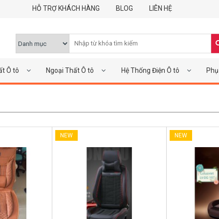
HỖ TRỢ KHÁCH HÀNG
BLOG
LIÊN HỆ
ất Ô tô
Ngoại Thất Ô tô
Hệ Thống Điện Ô tô
Phụ 
NEW
NEW