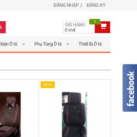
ĐĂNG NHẬP
ĐĂNG KÝ
0
GIỎ HÀNG
0
vnđ
Kiện Ô tô
Phụ Tùng Ô tô
Thiết Bị Ô tô
NEW