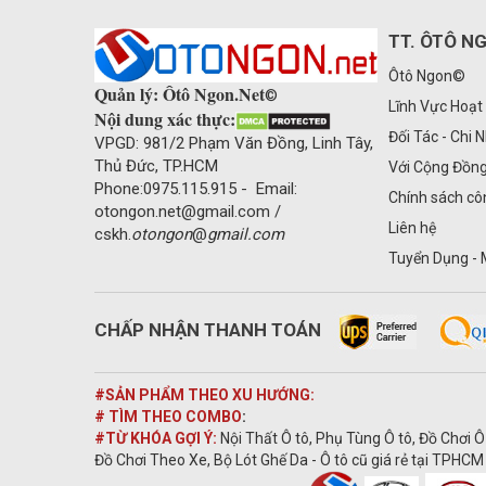
TT. ÔTÔ N
Ôtô Ngon©
Quản lý: Ôtô Ngon.Net
©
Lĩnh Vực Hoạt
Nội dung xác thực:
Đối Tác - Chi 
VPGD: 981/2 Phạm Văn Đồng, Linh Tây,
Thủ Đức, TP.HCM
Với Cộng Đồn
Phone:0975.115.915 - Email:
Chính sách cô
otongon.net@gmail.com /
Liên hệ
cskh.
otongon
@
gmail.com
Tuyển Dụng - 
CHẤP NHẬN THANH TOÁN
#SẢN PHẨM THEO XU HƯỚNG:
# TÌM THEO COMBO
:
#TỪ KHÓA GỢI Ý:
Nội Thất Ô tô, Phụ Tùng Ô tô, Đồ Chơi Ô
Đồ Chơi Theo Xe, Bộ Lót Ghế Da - Ô tô cũ giá rẻ tại TPHCM 