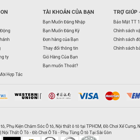
GON
TÀI KHOẢN CỦA BẠN
TRỢ GIÚP 
Bạn Muốn Đăng Nhập
Bảo Mật TT 
 Động
Bạn Muốn Đăng Ký
Chính sách v
Nhánh
Đơn hàng của Bạn
Chính sách đổ
g
Thay đổi thông tin
Chính sách b
ng ty
Giỏ Hàng Của Bạn
Bạn muốn Thoát?
Mời Hợp Tác
 tô, Phụ Kiện Chăm Sóc Ô tô, Nội thất ô tô tại TPHCM, Đồ Chơi Xế Cưng, N
| Nội Thất Ô Tô - Đồ Chơi Ô Tô - Phụ Tùng Ô tô Tại Sài Gòn