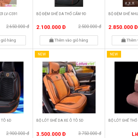
ƠI LV-CS91
BỘ ĐỆM GHẾ DA THỔ CẨM 9D
BỘ ĐỆM GHẾ NHU
2.650.000 đ
2.500.000 đ
2.100.000 Đ
2.850.000 Đ
giỏ hàng
Thêm vào giỏ hàng
Thêm 
NEW
NEW
 TÔ 6D
BỘ LÓT GHẾ DA XE Ô TÔ 5D
BỘ LÓT GHẾ THỔ
2.900.000 đ
3.750.000 đ
3.500.000 Đ
Li