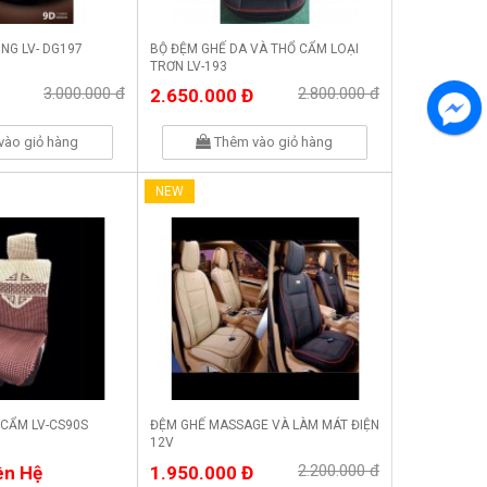
NG LV- DG197
BỘ ĐỆM GHẾ DA VÀ THỔ CẨM LOẠI
TRƠN LV-193
3.000.000 đ
2.800.000 đ
2.650.000 Đ
vào giỏ hàng
Thêm vào giỏ hàng
NEW
 CẨM LV-CS90S
ĐỆM GHẾ MASSAGE VÀ LÀM MÁT ĐIỆN
12V
2.200.000 đ
ên Hệ
1.950.000 Đ