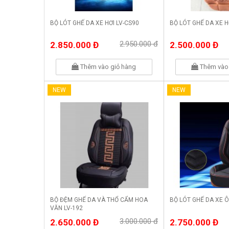
BỘ LÓT GHẾ DA XE HƠI LV-CS90
BỘ LÓT GHẾ DA XE H
2.950.000 đ
2.850.000 Đ
2.500.000 Đ
Thêm vào giỏ hàng
Thêm vào 
NEW
NEW
BỘ ĐỆM GHẾ DA VÀ THỔ CẨM HOA
BỘ LÓT GHẾ DA XE Ô
VĂN LV-192
3.000.000 đ
2.650.000 Đ
2.750.000 Đ