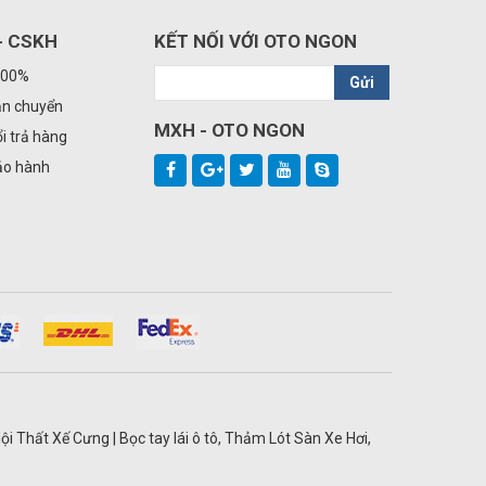
- CSKH
KẾT NỐI VỚI OTO NGON
100%
Gửi
ận chuyển
MXH - OTO NGON
i trả hàng
ảo hành
ội Thất Xế Cưng | Bọc tay lái ô tô, Thảm Lót Sàn Xe Hơi,