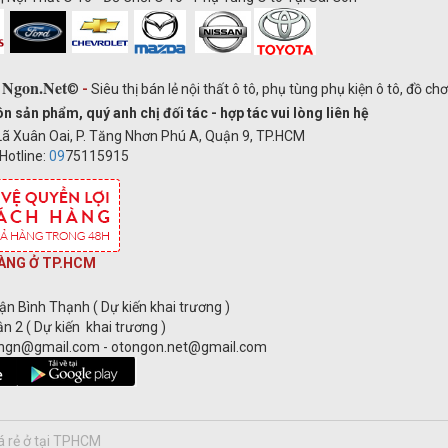
 Ngon.Net
©
-
Siêu thị bán lẻ nội thất ô tô, phụ tùng phụ kiện ô tô, đồ ch
ản phẩm, quý anh chị đối tác - hợp tác vui lòng liên hệ
ã Xuân Oai, P. Tăng Nhơn Phú A, Quận 9, TP.HCM
Hotline:
09
75115915
ÀNG Ở TP.HCM
ận Bình Thạnh ( Dự kiến khai trương )
n 2 ( Dự kiến khai trương )
ongn@gmail.com - otongon.net@gmail.com
iá rẻ ở tại TPHCM