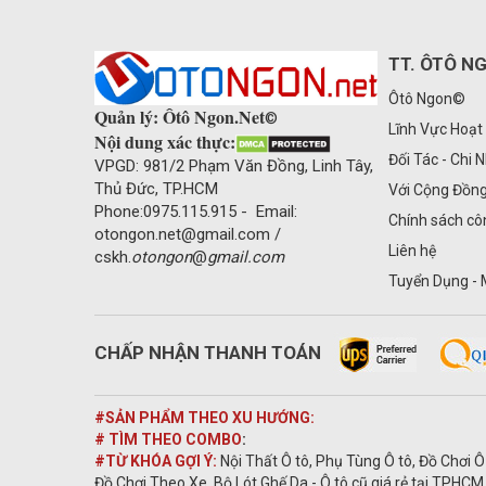
TT. ÔTÔ N
Ôtô Ngon©
Quản lý: Ôtô Ngon.Net
©
Lĩnh Vực Hoạt
Nội dung xác thực:
Đối Tác - Chi 
VPGD: 981/2 Phạm Văn Đồng, Linh Tây,
Thủ Đức, TP.HCM
Với Cộng Đồn
Phone:0975.115.915 - Email:
Chính sách cô
otongon.net@gmail.com /
Liên hệ
cskh.
otongon
@
gmail.com
Tuyển Dụng - 
CHẤP NHẬN THANH TOÁN
#SẢN PHẨM THEO XU HƯỚNG:
# TÌM THEO COMBO
:
#TỪ KHÓA GỢI Ý:
Nội Thất Ô tô, Phụ Tùng Ô tô, Đồ Chơi Ô
Đồ Chơi Theo Xe, Bộ Lót Ghế Da - Ô tô cũ giá rẻ tại TPHCM 