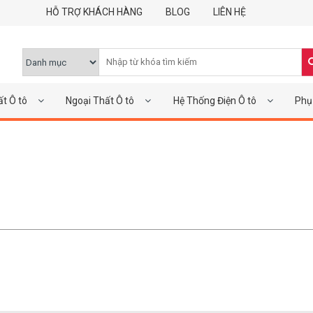
HỖ TRỢ KHÁCH HÀNG
BLOG
LIÊN HỆ
ất Ô tô
Ngoại Thất Ô tô
Hệ Thống Điện Ô tô
Phụ 