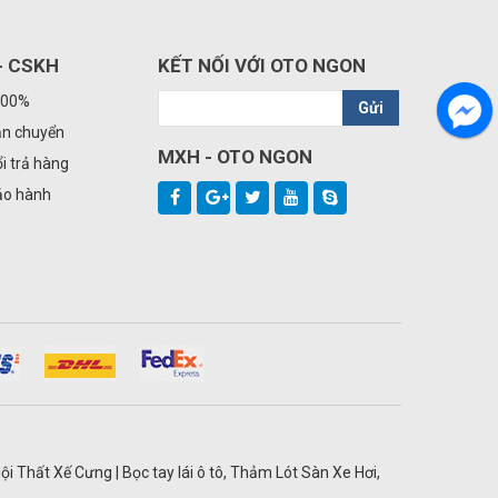
- CSKH
KẾT NỐI VỚI OTO NGON
100%
Gửi
ận chuyển
MXH - OTO NGON
i trả hàng
ảo hành
ội Thất Xế Cưng | Bọc tay lái ô tô, Thảm Lót Sàn Xe Hơi,