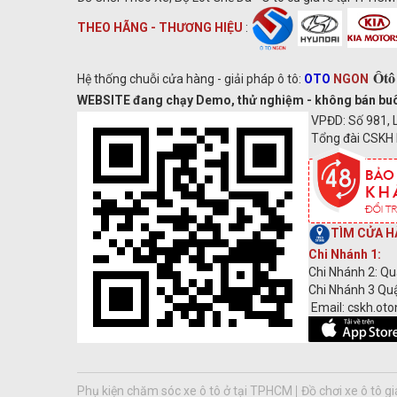
THEO HÃNG - THƯƠNG HIỆU
:
Ôtô
Hệ thống chuỗi cửa hàng - giải pháp ô tô:
OTO
NGON
WEBSITE đang chạy Demo, thử nghiệm - không bán buôn s
VPĐD: Số 981, L
Tổng đài CSKH 
TÌM CỬA H
Chi Nhánh 1:
Chi Nhánh 2: Qu
Chi Nhánh 3 Quậ
Email: cskh.ot
Phụ kiện chăm sóc xe ô tô ở tại TPHCM
Đồ chơi xe ô tô g