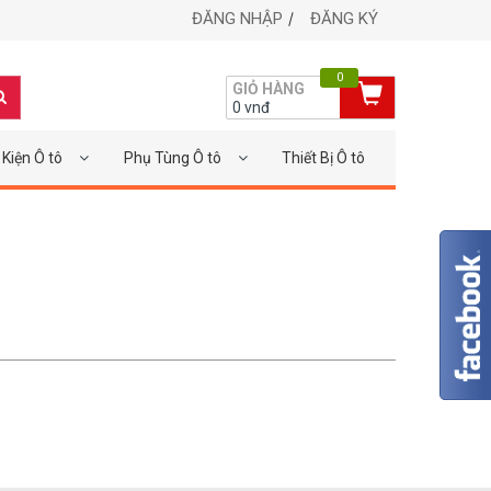
ĐĂNG NHẬP
ĐĂNG KÝ
0
GIỎ HÀNG
0
vnđ
Kiện Ô tô
Phụ Tùng Ô tô
Thiết Bị Ô tô