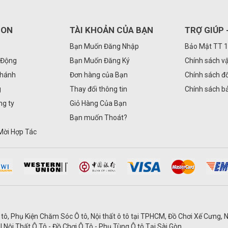
GON
TÀI KHOẢN CỦA BẠN
TRỢ GIÚP 
Bạn Muốn Đăng Nhập
Bảo Mật TT 
 Động
Bạn Muốn Đăng Ký
Chính sách v
Nhánh
Đơn hàng của Bạn
Chính sách đổ
g
Thay đổi thông tin
Chính sách b
ng ty
Giỏ Hàng Của Bạn
Bạn muốn Thoát?
Mời Hợp Tác
 tô, Phụ Kiện Chăm Sóc Ô tô, Nội thất ô tô tại TPHCM, Đồ Chơi Xế Cưng, N
| Nội Thất Ô Tô - Đồ Chơi Ô Tô - Phụ Tùng Ô tô Tại Sài Gòn