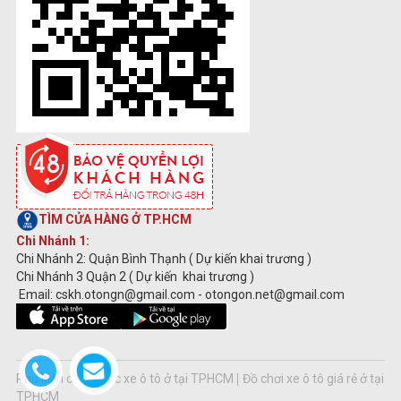
TÌM CỬA HÀNG Ở TP.HCM
Chi Nhánh 1:
Chi Nhánh 2: Quận Bình Thạnh ( Dự kiến khai trương )
Chi Nhánh 3 Quận 2 ( Dự kiến khai trương )
Email: cskh.otongn@gmail.com - otongon.net@gmail.com
Phụ kiện chăm sóc xe ô tô ở tại TPHCM
Đồ chơi xe ô tô giá rẻ ở tại
TPHCM