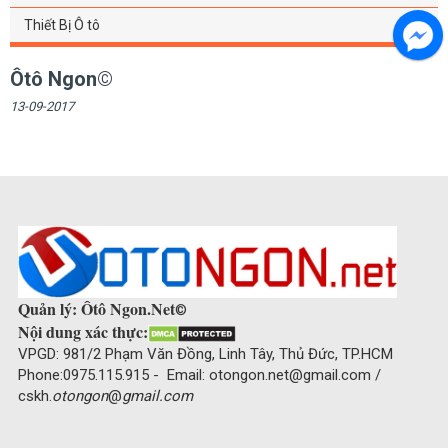
Thiết Bị Ô tô
Ôtô Ngon©
13-09-2017
Quản lý: Ôtô Ngon.Net
©
Nội dung xác thực:
VPGD: 981/2 Phạm Văn Đồng, Linh Tây, Thủ Đức, TP.HCM
Phone:0975.115.915 - Email: otongon.net@gmail.com /
cskh.
otongon
@
gmail.com