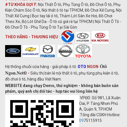
#TỪ KHÓA GỢI Ý:
Nội Thất Ô tô, Phụ Tùng Ô tô, Đồ Chơi Ô tô, Phụ
Kiện Chăm Sóc Ô tô, Nội thất ô tô tại TPHCM, Đồ Chơi Xế Cưng, Nội
Thất Xế Cưng | Bọc tay lái ô tô, Thảm Lót Sàn Xe Hơi, Đồ Chơi
Theo Xe, Bộ Lót Ghế Da - Ô tô cũ giá rẻ tại TPHCM | Nội Thất Ô Tô -
Đồ Chơi Ô Tô - Phụ Tùng Ô tô Tại Sài Gòn
THEO HÃNG - THƯƠNG HIỆU
:
Ôtô
Hệ thống chuỗi cửa hàng - giải pháp ô tô:
OTO
NGON
Ngon.Net
©
-
Siêu thị bán lẻ nội thất ô tô, phụ tùng phụ kiện ô tô,
đồ chơi ô tô, hàng đầu Việt Nam.
WEBSITE đang chạy Demo, thử nghiệm - không bán buôn sản
phẩm, quý anh chị đối tác - hợp tác vui lòng liên hệ
VPĐD: Số 981, Lã Xuân
Oai, P. Tăng Nhơn Phú
A, Quận 9, TP.HCM
Tổng đài CSKH Hotline:
09
75115915