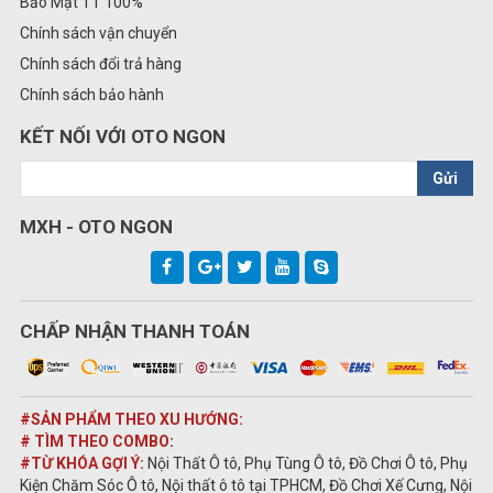
Bảo Mật TT 100%
Chính sách vận chuyển
Chính sách đổi trả hàng
Chính sách bảo hành
KẾT NỐI VỚI OTO NGON
Gửi
MXH - OTO NGON
CHẤP NHẬN THANH TOÁN
#SẢN PHẨM THEO XU HƯỚNG:
# TÌM THEO COMBO
:
#TỪ KHÓA GỢI Ý:
Nội Thất Ô tô, Phụ Tùng Ô tô, Đồ Chơi Ô tô, Phụ
Kiện Chăm Sóc Ô tô, Nội thất ô tô tại TPHCM, Đồ Chơi Xế Cưng, Nội