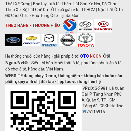
Thất Xế Cưng | Bọc tay lái ô tô, Thảm Lót Sàn Xe Hơi, Đồ Chơi
Theo Xe, Bộ Lót Ghế Da - Ô tô cũ giá rẻ tại TPHCM | Nội Thất Ô Tô -
Đồ Chơi Ô Tô - Phụ Tùng Ô tô Tại Sài Gòn
THEO HÃNG - THƯƠNG HIỆU
:
Ôtô
Hệ thống chuỗi cửa hàng - giải pháp ô tô:
OTO
NGON
Ngon.Net
©
-
Siêu thị bán lẻ nội thất ô tô, phụ tùng phụ kiện ô tô,
đồ chơi ô tô, hàng đầu Việt Nam.
WEBSITE đang chạy Demo, thử nghiệm - không bán buôn sản
phẩm, quý anh chị đối tác - hợp tác vui lòng liên hệ
VPĐD: Số 981, Lã Xuân
Oai, P. Tăng Nhơn Phú
A, Quận 9, TP.HCM
Tổng đài CSKH Hotline:
09
75115915