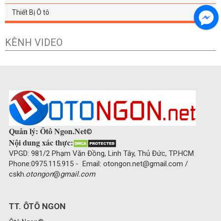
Thiết Bị Ô tô
KÊNH VIDEO
Quản lý: Ôtô Ngon.Net
©
Nội dung xác thực:
VPGD: 981/2 Phạm Văn Đồng, Linh Tây, Thủ Đức, TP.HCM
Phone:0975.115.915 - Email: otongon.net@gmail.com /
cskh.
otongon
@
gmail.com
TT. ÔTÔ NGON