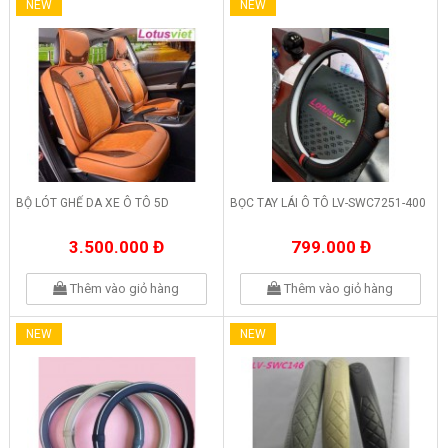
NEW
NEW
BỘ LÓT GHẾ DA XE Ô TÔ 5D
BỌC TAY LÁI Ô TÔ LV-SWC7251-400
3.500.000 Đ
799.000 Đ
Thêm vào giỏ hàng
Thêm vào giỏ hàng
NEW
NEW