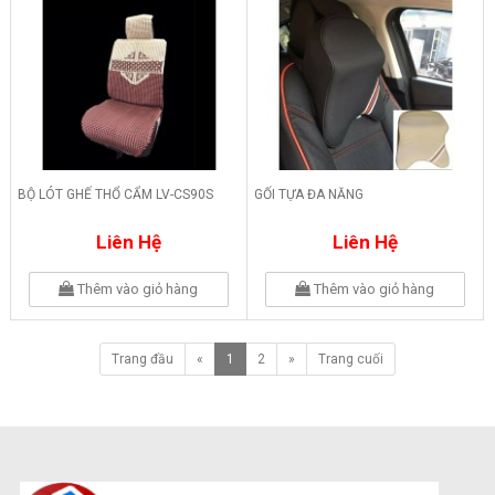
BỘ LÓT GHẾ THỔ CẨM LV-CS90S
GỐI TỰA ĐA NĂNG
Liên Hệ
Liên Hệ
Thêm vào giỏ hàng
Thêm vào giỏ hàng
Trang đầu
«
1
2
»
Trang cuối