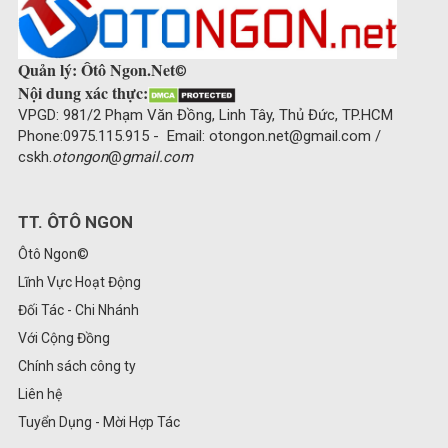
Quản lý: Ôtô Ngon.Net
©
Nội dung xác thực:
VPGD: 981/2 Phạm Văn Đồng, Linh Tây, Thủ Đức, TP.HCM
Phone:0975.115.915 - Email: otongon.net@gmail.com /
cskh.
otongon
@
gmail.com
TT. ÔTÔ NGON
Ôtô Ngon©
Lĩnh Vực Hoạt Động
Đối Tác - Chi Nhánh
Với Cộng Đồng
Chính sách công ty
Liên hệ
Tuyển Dụng - Mời Hợp Tác