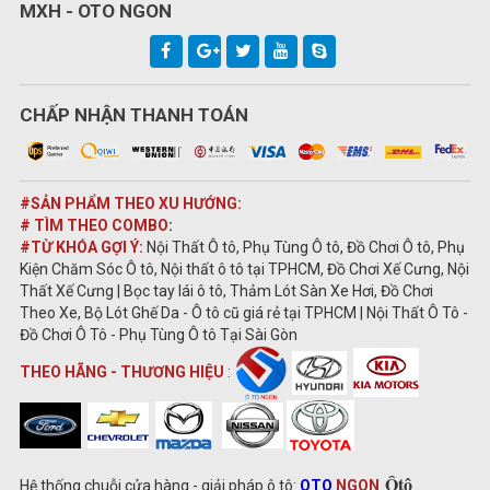
MXH - OTO NGON
CHẤP NHẬN THANH TOÁN
#SẢN PHẨM THEO XU HƯỚNG:
# TÌM THEO COMBO
:
#TỪ KHÓA GỢI Ý:
Nội Thất Ô tô, Phụ Tùng Ô tô, Đồ Chơi Ô tô, Phụ
Kiện Chăm Sóc Ô tô, Nội thất ô tô tại TPHCM, Đồ Chơi Xế Cưng, Nội
Thất Xế Cưng | Bọc tay lái ô tô, Thảm Lót Sàn Xe Hơi, Đồ Chơi
Theo Xe, Bộ Lót Ghế Da - Ô tô cũ giá rẻ tại TPHCM | Nội Thất Ô Tô -
Đồ Chơi Ô Tô - Phụ Tùng Ô tô Tại Sài Gòn
THEO HÃNG - THƯƠNG HIỆU
:
Ôtô
Hệ thống chuỗi cửa hàng - giải pháp ô tô:
OTO
NGON