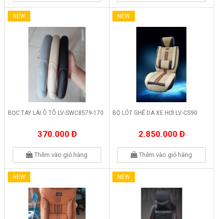
NEW
NEW
BỌC TAY LÁI Ô TÔ LV-SWC8579-170
BỘ LÓT GHẾ DA XE HƠI LV-CS90
370.000 Đ
2.850.000 Đ
Thêm vào giỏ hàng
Thêm vào giỏ hàng
NEW
NEW