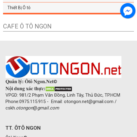
Thiết Bị Ô tô
CAFE Ô TÔ NGON
Quản lý: Ôtô Ngon.Net
©
Nội dung xác thực:
VPGD: 981/2 Phạm Văn Đồng, Linh Tây, Thủ Đức, TP.HCM
Phone:0975.115.915 - Email: otongon.net@gmail.com /
cskh.
otongon
@
gmail.com
TT. ÔTÔ NGON