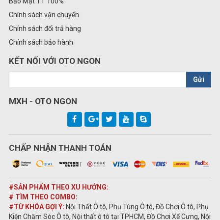
Bảo Mật TT 100%
Chính sách vận chuyển
Chính sách đổi trả hàng
Chính sách bảo hành
KẾT NỐI VỚI OTO NGON
Gửi
MXH - OTO NGON
CHẤP NHẬN THANH TOÁN
#SẢN PHẨM THEO XU HƯỚNG:
# TÌM THEO COMBO
:
#TỪ KHÓA GỢI Ý:
Nội Thất Ô tô, Phụ Tùng Ô tô, Đồ Chơi Ô tô, Phụ
Kiện Chăm Sóc Ô tô, Nội thất ô tô tại TPHCM, Đồ Chơi Xế Cưng, Nội