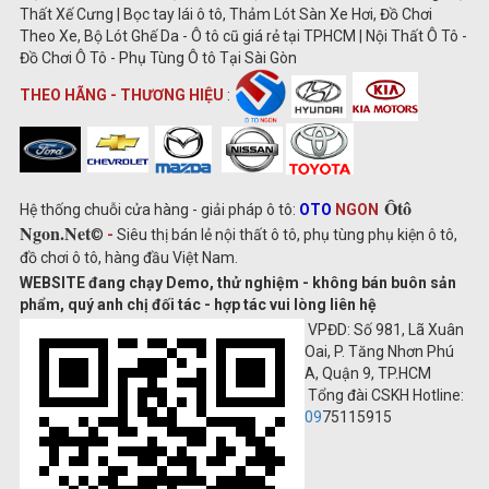
Thất Xế Cưng | Bọc tay lái ô tô, Thảm Lót Sàn Xe Hơi, Đồ Chơi
Theo Xe, Bộ Lót Ghế Da - Ô tô cũ giá rẻ tại TPHCM | Nội Thất Ô Tô -
Đồ Chơi Ô Tô - Phụ Tùng Ô tô Tại Sài Gòn
THEO HÃNG - THƯƠNG HIỆU
:
Ôtô
Hệ thống chuỗi cửa hàng - giải pháp ô tô:
OTO
NGON
Ngon.Net
©
-
Siêu thị bán lẻ nội thất ô tô, phụ tùng phụ kiện ô tô,
đồ chơi ô tô, hàng đầu Việt Nam.
WEBSITE đang chạy Demo, thử nghiệm - không bán buôn sản
phẩm, quý anh chị đối tác - hợp tác vui lòng liên hệ
VPĐD: Số 981, Lã Xuân
Oai, P. Tăng Nhơn Phú
A, Quận 9, TP.HCM
Tổng đài CSKH Hotline:
09
75115915