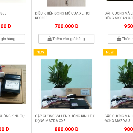
 868
ĐIỀU KHIỂN ĐÓNG MỞ CỬA XE HƠI
GẬP GƯƠNG VÀ L
KES300
ĐỘNG NISSAN X-
000 Đ
700.000 Đ
950
giỏ hàng
Thêm vào giỏ hàng
Thêm 
NEW
NEW
XUỐNG KINH TỰ
GẬP GƯƠNG VÀ LÊN XUỐNG KINH TỰ
GẬP GƯƠNG VÀ L
E
ĐỘNG MAZDA CX5
ĐỘNG MAZDA 3
00 Đ
880.000 Đ
980