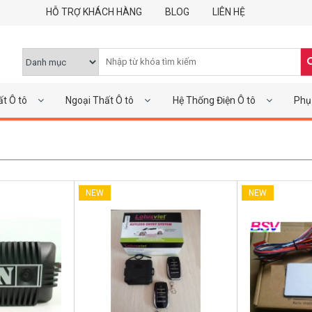
HỖ TRỢ KHÁCH HÀNG
BLOG
LIÊN HỆ
ất Ô tô
Ngoại Thất Ô tô
Hệ Thống Điện Ô tô
Phụ 
NEW
NEW