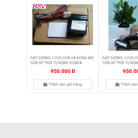
GẬP GƯƠNG, LOCK CỬA VÀ ĐÓNG MỞ
GẬP GƯƠNG, LOCK 
CỬA SỔ TRỜI TỰ ĐỘNG HONDA
CỬA SỔ TRỜI TỰ ĐỘ
ODYSSEY
ACCORD
950.000 Đ
950.0
Thêm vào giỏ hàng
Thêm vào 