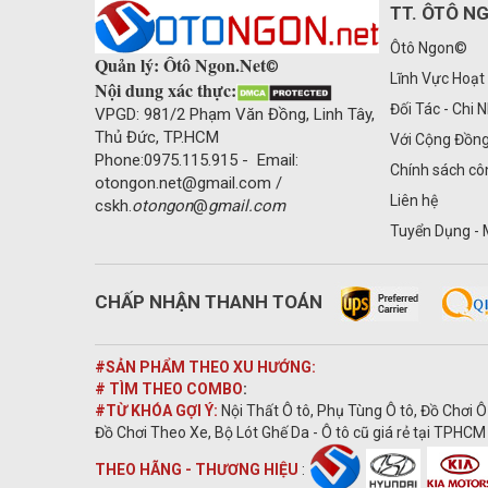
TT. ÔTÔ N
Ôtô Ngon©
Quản lý: Ôtô Ngon.Net
©
Lĩnh Vực Hoạt
Nội dung xác thực:
Đối Tác - Chi 
VPGD: 981/2 Phạm Văn Đồng, Linh Tây,
Thủ Đức, TP.HCM
Với Cộng Đồn
Phone:0975.115.915 - Email:
Chính sách cô
otongon.net@gmail.com /
Liên hệ
cskh.
otongon
@
gmail.com
Tuyển Dụng - 
CHẤP NHẬN THANH TOÁN
#SẢN PHẨM THEO XU HƯỚNG:
# TÌM THEO COMBO
:
#TỪ KHÓA GỢI Ý:
Nội Thất Ô tô, Phụ Tùng Ô tô, Đồ Chơi Ô
Đồ Chơi Theo Xe, Bộ Lót Ghế Da - Ô tô cũ giá rẻ tại TPHCM 
THEO HÃNG - THƯƠNG HIỆU
: