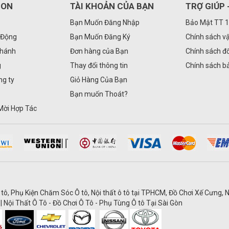
GON
TÀI KHOẢN CỦA BẠN
TRỢ GIÚP 
Bạn Muốn Đăng Nhập
Bảo Mật TT 
 Động
Bạn Muốn Đăng Ký
Chính sách v
Nhánh
Đơn hàng của Bạn
Chính sách đổ
g
Thay đổi thông tin
Chính sách b
ng ty
Giỏ Hàng Của Bạn
Bạn muốn Thoát?
Mời Hợp Tác
 tô, Phụ Kiện Chăm Sóc Ô tô, Nội thất ô tô tại TPHCM, Đồ Chơi Xế Cưng, N
| Nội Thất Ô Tô - Đồ Chơi Ô Tô - Phụ Tùng Ô tô Tại Sài Gòn