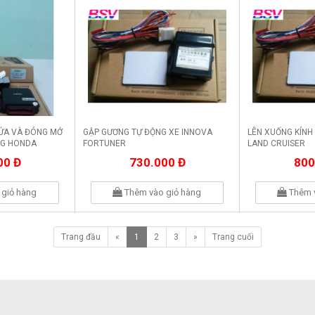
CỬA VÀ ĐÓNG MỞ
GẬP GƯƠNG TỰ ĐỘNG XE INNOVA
LÊN XUỐNG KÍNH
NG HONDA
FORTUNER
LAND CRUISER
00 Đ
730.000 Đ
800
giỏ hàng
Thêm vào giỏ hàng
Thêm 
Trang đầu
«
1
2
3
»
Trang cuối