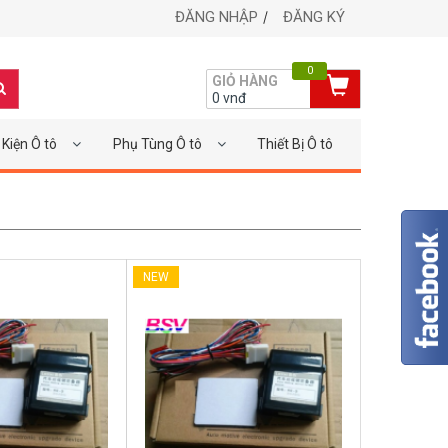
ĐĂNG NHẬP
ĐĂNG KÝ
0
GIỎ HÀNG
0
vnđ
Kiện Ô tô
Phụ Tùng Ô tô
Thiết Bị Ô tô
NEW