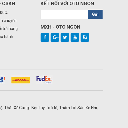
- CSKH
KẾT NỐI VỚI OTO NGON
100%
Gửi
ận chuyển
MXH - OTO NGON
i trả hàng
ảo hành
ội Thất Xế Cưng | Bọc tay lái ô tô, Thảm Lót Sàn Xe Hơi,