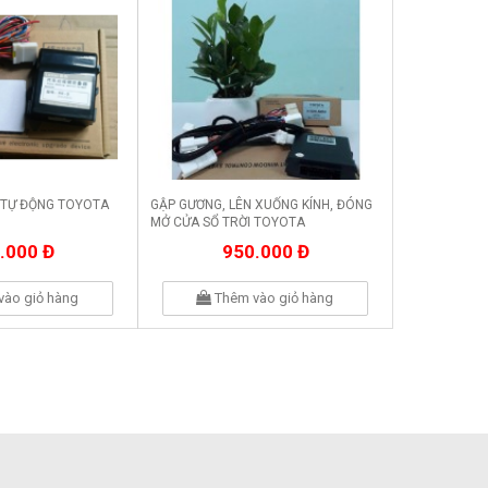
 TỰ ĐỘNG TOYOTA
GẬP GƯƠNG, LÊN XUỐNG KÍNH, ĐÓNG
MỞ CỬA SỔ TRỜI TOYOTA
HIGHLANDER
.000 Đ
950.000 Đ
vào giỏ hàng
Thêm vào giỏ hàng