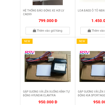
HỆ THỐNG BÁO ĐỘNG XE HƠI LV
LOA BASS Ô TÔ NBN
CAS99
799.000 Đ
1.450.
Thêm vào giỏ hàng
Thêm vào 
NEW
NEW
GẬP GƯƠNG VÀ LÊN XUỐNG KÍNH TỰ
GẬP GƯƠNG VÀ LÊN 
ĐỘNG HYUNDAI ELANTRA
ĐỘNG KIA SPORTAG
950.000 Đ
950.0