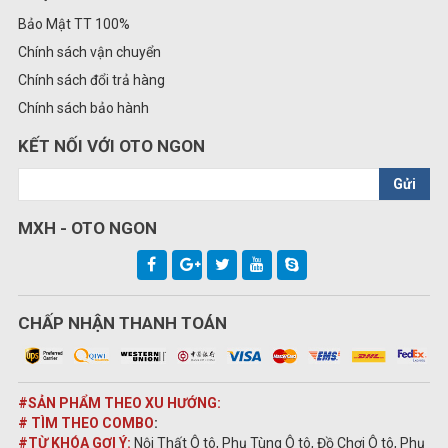
Bảo Mật TT 100%
Chính sách vận chuyển
Chính sách đổi trả hàng
Chính sách bảo hành
KẾT NỐI VỚI OTO NGON
Gửi
MXH - OTO NGON
CHẤP NHẬN THANH TOÁN
#SẢN PHẨM THEO XU HƯỚNG:
# TÌM THEO COMBO
:
#TỪ KHÓA GỢI Ý:
Nội Thất Ô tô, Phụ Tùng Ô tô, Đồ Chơi Ô tô, Phụ