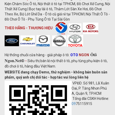
Kiện Chăm Sóc Ô tô, Nội thất ô tô tại TPHCM, Đồ Chơi Xế Cưng, Nội
Thất Xế Cưng | Bọc tay lái ô tô, Thảm Lót Sàn Xe Hơi, Đồ Chơi
Theo Xe, Bộ Lót Ghế Da - Ô tô cũ giá rẻ tại TPHCM | Nội Thất Ô Tô -
Đồ Chơi Ô Tô - Phụ Tùng Ô tô Tại Sài Gòn
THEO HÃNG - THƯƠNG HIỆU
:
Ôtô
Hệ thống chuỗi cửa hàng - giải pháp ô tô:
OTO
NGON
Ngon.Net
©
-
Siêu thị bán lẻ nội thất ô tô, phụ tùng phụ kiện ô tô,
đồ chơi ô tô, hàng đầu Việt Nam.
WEBSITE đang chạy Demo, thử nghiệm - không bán buôn sản
phẩm, quý anh chị đối tác - hợp tác vui lòng liên hệ
VPĐD: Số 981, Lã Xuân
Oai, P. Tăng Nhơn Phú
A, Quận 9, TP.HCM
Tổng đài CSKH Hotline:
09
75115915