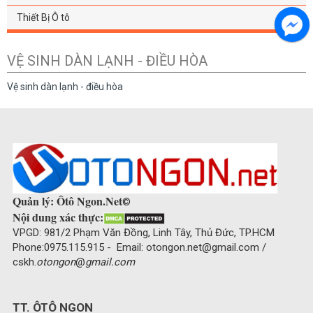
Thiết Bị Ô tô
VỆ SINH DÀN LẠNH - ĐIỀU HÒA
Vệ sinh dàn lạnh - điều hòa
Quản lý: Ôtô Ngon.Net
©
Nội dung xác thực:
VPGD: 981/2 Phạm Văn Đồng, Linh Tây, Thủ Đức, TP.HCM
Phone:0975.115.915 - Email: otongon.net@gmail.com /
cskh.
otongon
@
gmail.com
TT. ÔTÔ NGON