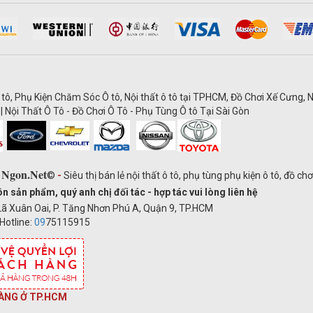
 tô, Phụ Kiện Chăm Sóc Ô tô, Nội thất ô tô tại TPHCM, Đồ Chơi Xế Cưng, N
| Nội Thất Ô Tô - Đồ Chơi Ô Tô - Phụ Tùng Ô tô Tại Sài Gòn
 Ngon.Net
©
-
Siêu thị bán lẻ nội thất ô tô, phụ tùng phụ kiện ô tô, đồ ch
ản phẩm, quý anh chị đối tác - hợp tác vui lòng liên hệ
ã Xuân Oai, P. Tăng Nhơn Phú A, Quận 9, TP.HCM
Hotline:
09
75115915
ÀNG Ở TP.HCM