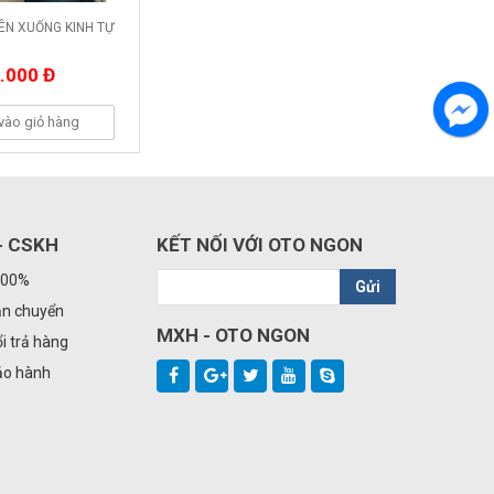
ÊN XUỐNG KINH TỰ
.000 Đ
vào giỏ hàng
- CSKH
KẾT NỐI VỚI OTO NGON
100%
Gửi
ận chuyển
MXH - OTO NGON
i trả hàng
ảo hành