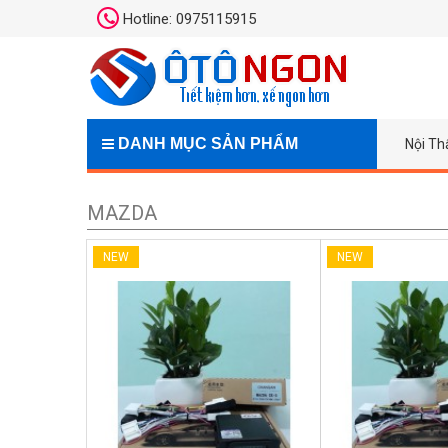
Hotline: 0975115915
DANH MỤC SẢN PHẨM
Nội Th
MAZDA
NEW
NEW