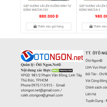
GẬP GƯƠNG VÀ LÊN XUỐNG KINH TỰ
GẬP GƯƠNG VÀ LÊN 
ĐỘNG MAZDA CX5
ĐỘNG MAZDA 3
880.000 Đ
980.0
Thêm vào giỏ hàng
Thêm vào 
TT. ÔTÔ N
Ôtô Ngon©
Quản lý: Ôtô Ngon.Net
©
Lĩnh Vực Hoạt
Nội dung xác thực:
Đối Tác - Chi 
VPGD: 981/2 Phạm Văn Đồng, Linh Tây,
Thủ Đức, TP.HCM
Với Cộng Đồn
Phone:0975.115.915 - Email:
Chính sách cô
otongon.net@gmail.com /
Liên hệ
cskh.
otongon
@
gmail.com
Tuyển Dụng - 