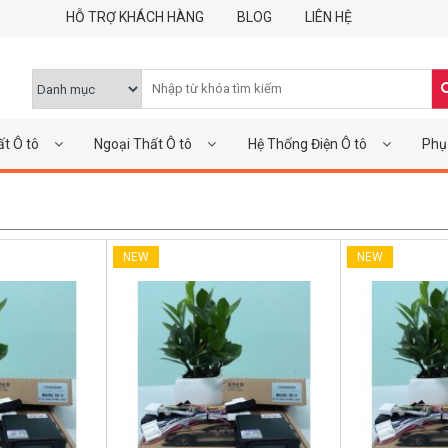
HỖ TRỢ KHÁCH HÀNG
BLOG
LIÊN HỆ
ất Ô tô
Ngoại Thất Ô tô
Hệ Thống Điện Ô tô
Phụ 
NEW
NEW