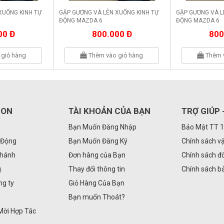
XUỐNG KINH TỰ
GẬP GƯƠNG VÀ LÊN XUỐNG KINH TỰ
GẬP GƯƠNG VÀ L
ĐỘNG MAZDA 6
ĐỘNG MAZDA 6
00 Đ
800.000 Đ
800
giỏ hàng
Thêm vào giỏ hàng
Thêm 
GON
TÀI KHOẢN CỦA BẠN
TRỢ GIÚP 
Bạn Muốn Đăng Nhập
Bảo Mật TT 
 Động
Bạn Muốn Đăng Ký
Chính sách v
Nhánh
Đơn hàng của Bạn
Chính sách đổ
g
Thay đổi thông tin
Chính sách b
ng ty
Giỏ Hàng Của Bạn
Bạn muốn Thoát?
Mời Hợp Tác