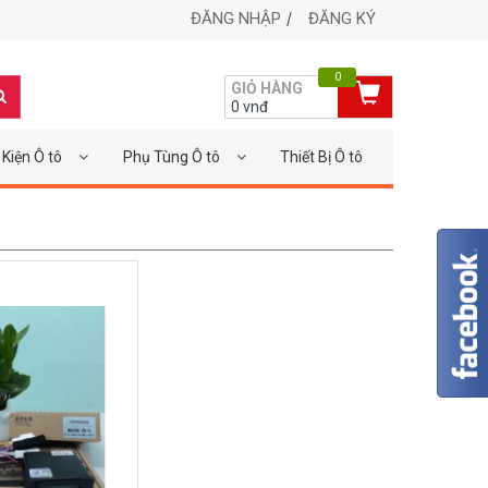
ĐĂNG NHẬP
ĐĂNG KÝ
0
GIỎ HÀNG
0
vnđ
Kiện Ô tô
Phụ Tùng Ô tô
Thiết Bị Ô tô