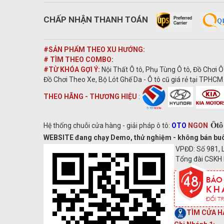
CHẤP NHẬN THANH TOÁN
#SẢN PHẨM THEO XU HƯỚNG:
# TÌM THEO COMBO
:
#TỪ KHÓA GỢI Ý:
Nội Thất Ô tô, Phụ Tùng Ô tô, Đồ Chơi Ô
Đồ Chơi Theo Xe, Bộ Lót Ghế Da - Ô tô cũ giá rẻ tại TPHCM 
THEO HÃNG - THƯƠNG HIỆU
:
Ôtô
Hệ thống chuỗi cửa hàng - giải pháp ô tô:
OTO
NGON
WEBSITE đang chạy Demo, thử nghiệm - không bán buôn s
VPĐD: Số 981, L
Tổng đài CSKH 
TÌM CỬA H