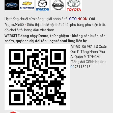
Ôtô
Hệ thống chuỗi cửa hàng - giải pháp ô tô:
OTO
NGON
Ngon.Net
©
-
Siêu thị bán lẻ nội thất ô tô, phụ tùng phụ kiện ô tô,
đồ chơi ô tô, hàng đầu Việt Nam.
WEBSITE đang chạy Demo, thử nghiệm - không bán buôn sản
phẩm, quý anh chị đối tác - hợp tác vui lòng liên hệ
VPĐD: Số 981, Lã Xuân
Oai, P. Tăng Nhơn Phú
A, Quận 9, TP.HCM
Tổng đài CSKH Hotline:
09
75115915