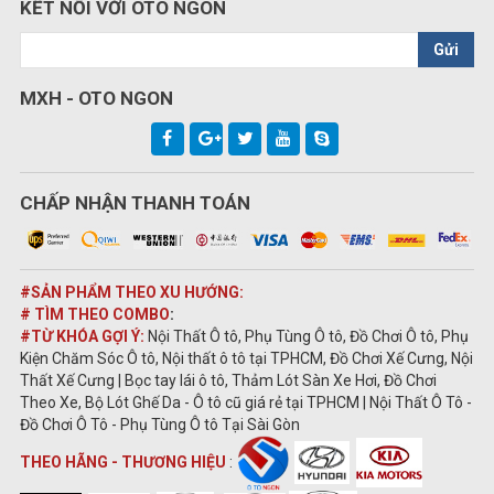
KẾT NỐI VỚI OTO NGON
Gửi
MXH - OTO NGON
CHẤP NHẬN THANH TOÁN
#SẢN PHẨM THEO XU HƯỚNG:
# TÌM THEO COMBO
:
#TỪ KHÓA GỢI Ý:
Nội Thất Ô tô, Phụ Tùng Ô tô, Đồ Chơi Ô tô, Phụ
Kiện Chăm Sóc Ô tô, Nội thất ô tô tại TPHCM, Đồ Chơi Xế Cưng, Nội
Thất Xế Cưng | Bọc tay lái ô tô, Thảm Lót Sàn Xe Hơi, Đồ Chơi
Theo Xe, Bộ Lót Ghế Da - Ô tô cũ giá rẻ tại TPHCM | Nội Thất Ô Tô -
Đồ Chơi Ô Tô - Phụ Tùng Ô tô Tại Sài Gòn
THEO HÃNG - THƯƠNG HIỆU
: