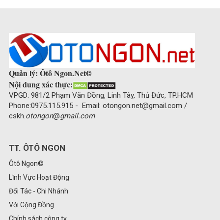
Quản lý: Ôtô Ngon.Net
©
Nội dung xác thực:
VPGD: 981/2 Phạm Văn Đồng, Linh Tây, Thủ Đức, TP.HCM
Phone:0975.115.915 - Email: otongon.net@gmail.com /
cskh.
otongon
@
gmail.com
TT. ÔTÔ NGON
Ôtô Ngon©
Lĩnh Vực Hoạt Động
Đối Tác - Chi Nhánh
Với Cộng Đồng
Chính sách công ty