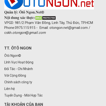
Quản lý: Ôtô Ngon.Net
©
Nội dung xác thực:
VPGD: 981/2 Phạm Văn Đồng, Linh Tây, Thủ Đức, TP.HCM
Phone:0975.115.915 - Email: otongon.net@gmail.com /
cskh.
otongon
@
gmail.com
TT. ÔTÔ NGON
Ôtô Ngon©
Lĩnh Vực Hoạt Động
Đối Tác - Chi Nhánh
Với Cộng Đồng
Chính sách công ty
Liên hệ
Tuyển Dụng - Mời Hợp Tác
TÀI KHOẢN CỦA BẠN