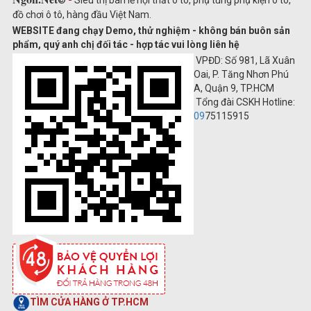
đồ chơi ô tô, hàng đầu Việt Nam.
WEBSITE đang chạy Demo, thử nghiệm - không bán buôn sản
phẩm, quý anh chị đối tác - hợp tác vui lòng liên hệ
VPĐD: Số 981, Lã Xuân
Oai, P. Tăng Nhơn Phú
A, Quận 9, TP.HCM
Tổng đài CSKH Hotline:
09
75115915
TÌM CỬA HÀNG Ở TP.HCM