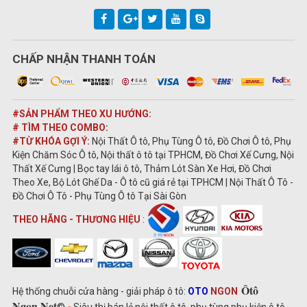
CHẤP NHẬN THANH TOÁN
#SẢN PHẨM THEO XU HƯỚNG:
# TÌM THEO COMBO
:
#TỪ KHÓA GỢI Ý:
Nội Thất Ô tô, Phụ Tùng Ô tô, Đồ Chơi Ô tô, Phụ
Kiện Chăm Sóc Ô tô, Nội thất ô tô tại TPHCM, Đồ Chơi Xế Cưng, Nội
Thất Xế Cưng | Bọc tay lái ô tô, Thảm Lót Sàn Xe Hơi, Đồ Chơi
Theo Xe, Bộ Lót Ghế Da - Ô tô cũ giá rẻ tại TPHCM | Nội Thất Ô Tô -
Đồ Chơi Ô Tô - Phụ Tùng Ô tô Tại Sài Gòn
THEO HÃNG - THƯƠNG HIỆU
:
Ôtô
Hệ thống chuỗi cửa hàng - giải pháp ô tô:
OTO
NGON
Ngon.Net
©
-
Siêu thị bán lẻ nội thất ô tô, phụ tùng phụ kiện ô tô,