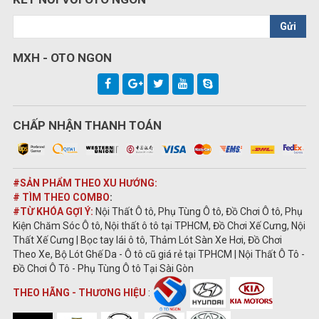
Gửi
MXH - OTO NGON
CHẤP NHẬN THANH TOÁN
#SẢN PHẨM THEO XU HƯỚNG:
# TÌM THEO COMBO
:
#TỪ KHÓA GỢI Ý:
Nội Thất Ô tô, Phụ Tùng Ô tô, Đồ Chơi Ô tô, Phụ
Kiện Chăm Sóc Ô tô, Nội thất ô tô tại TPHCM, Đồ Chơi Xế Cưng, Nội
Thất Xế Cưng | Bọc tay lái ô tô, Thảm Lót Sàn Xe Hơi, Đồ Chơi
Theo Xe, Bộ Lót Ghế Da - Ô tô cũ giá rẻ tại TPHCM | Nội Thất Ô Tô -
Đồ Chơi Ô Tô - Phụ Tùng Ô tô Tại Sài Gòn
THEO HÃNG - THƯƠNG HIỆU
: