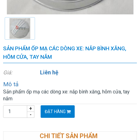
SẢN PHẨM ỐP MẠ CÁC DÒNG XE: NẮP BÌNH XĂNG,
HÕM CỬA, TAY NẮM
Liên hệ
Giá:
Mô tả
Sản phẩm ốp mạ các dòng xe: nắp bình xăng, hõm cửa, tay
nắm
+
ĐẶT HÀNG
-
CHI TIẾT SẢN PHẨM