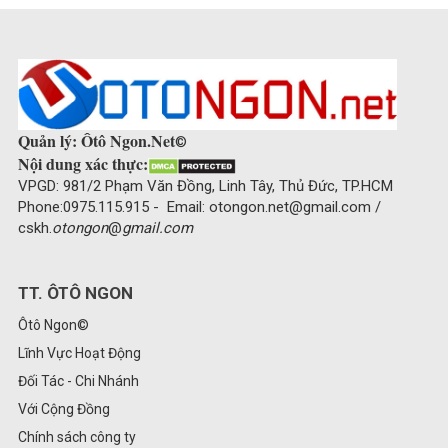
Quản lý: Ôtô Ngon.Net
©
Nội dung xác thực:
VPGD: 981/2 Phạm Văn Đồng, Linh Tây, Thủ Đức, TP.HCM
Phone:0975.115.915 - Email: otongon.net@gmail.com /
cskh.
otongon
@
gmail.com
TT. ÔTÔ NGON
Ôtô Ngon©
Lĩnh Vực Hoạt Động
Đối Tác - Chi Nhánh
Với Cộng Đồng
Chính sách công ty