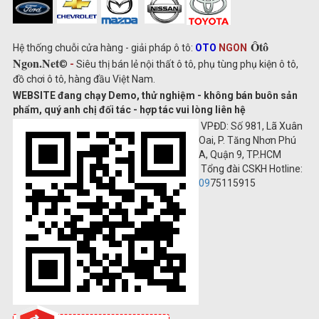
Ôtô
Hệ thống chuỗi cửa hàng - giải pháp ô tô:
OTO
NGON
Ngon.Net
©
-
Siêu thị bán lẻ nội thất ô tô, phụ tùng phụ kiện ô tô,
đồ chơi ô tô, hàng đầu Việt Nam.
WEBSITE đang chạy Demo, thử nghiệm - không bán buôn sản
phẩm, quý anh chị đối tác - hợp tác vui lòng liên hệ
VPĐD: Số 981, Lã Xuân
Oai, P. Tăng Nhơn Phú
A, Quận 9, TP.HCM
Tổng đài CSKH Hotline:
09
75115915