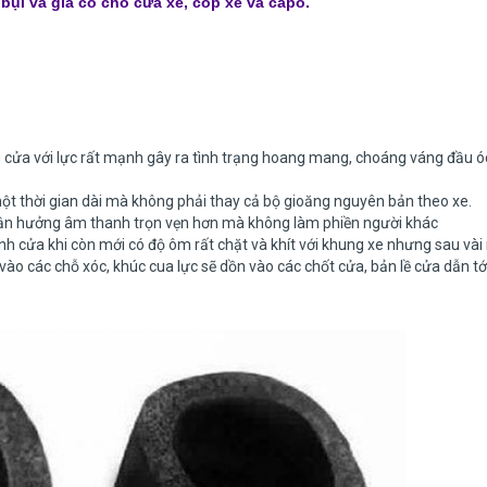
bụi và gia cố cho cửa xe, cốp xe và capo.
 cửa với lực rất mạnh gây ra tình trạng hoang mang, choáng váng đầu ó
ột thời gian dài mà không phải thay cả bộ gioăng nguyên bản theo xe.
ẽ tận hưởng âm thanh trọn vẹn hơn mà không làm phiền người khác
cánh cửa khi còn mới có độ ôm rất chặt và khít với khung xe nhưng sau và
o các chỗ xóc, khúc cua lực sẽ dồn vào các chốt cửa, bản lề cửa dẫn tớ