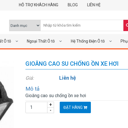
HỖ TRỢ KHÁCH HÀNG
BLOG
LIÊN HỆ
ất Ô tô
Ngoại Thất Ô tô
Hệ Thống Điện Ô tô
Phụ 
GIOĂNG CAO SU CHỐNG ỒN XE HƠI
Liên hệ
Giá:
Mô tả
Gioăng cao su chống ồn xe hơi
+
ĐẶT HÀNG
-