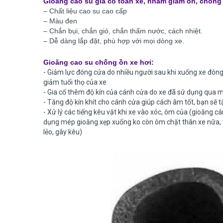
Gioăng cao su gia cố toàn xe, nhằm giảm ồn, chống 
– Chất liệu cao su cao cấp
– Màu đen
– Chắn bụi, chắn gió, chắn thấm nước, cách nhiệt.
– Dễ dàng lắp đặt, phù hợp với mọi dòng xe.
Gioăng cao su chống ồn xe hơi:
- Giảm lực đóng cửa do nhiều người sau khi xuống xe đóng
giảm tuổi thọ của xe
- Gia cố thêm độ kín của cánh cửa do xe đã sử dụng qua m
- Tăng độ kín khít cho cánh cửa giúp cách âm tốt, bạn s
- Xử lý các tiếng kêu vặt khi xe vào xóc, ôm của (gioăng 
dụng mép gioăng xẹp xuống ko còn ôm chặt thân xe nữa, và
lẻo, gây kêu)