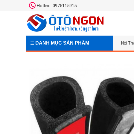
Hotline: 0975115915
DANH MỤC SẢN PHẨM
Nội Th