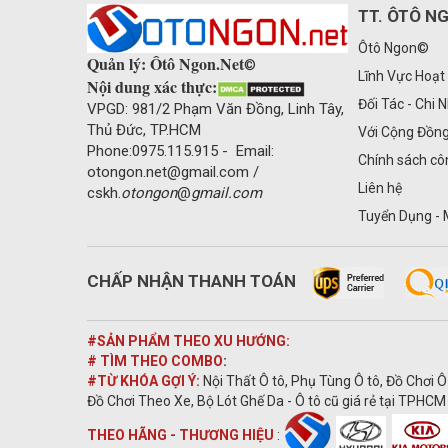
TT. ÔTÔ N
Ôtô Ngon©
Quản lý: Ôtô Ngon.Net
©
Lĩnh Vực Hoạt
Nội dung xác thực:
Đối Tác - Chi 
VPGD: 981/2 Phạm Văn Đồng, Linh Tây,
Thủ Đức, TP.HCM
Với Cộng Đồn
Phone:0975.115.915 - Email:
Chính sách cô
otongon.net@gmail.com /
Liên hệ
cskh.
otongon
@
gmail.com
Tuyển Dụng - 
CHẤP NHẬN THANH TOÁN
#SẢN PHẨM THEO XU HƯỚNG:
# TÌM THEO COMBO
:
#TỪ KHÓA GỢI Ý:
Nội Thất Ô tô, Phụ Tùng Ô tô, Đồ Chơi Ô
Đồ Chơi Theo Xe, Bộ Lót Ghế Da - Ô tô cũ giá rẻ tại TPHCM 
THEO HÃNG - THƯƠNG HIỆU
: