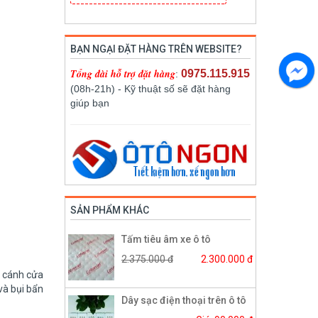
BẠN NGẠI ĐẶT HÀNG TRÊN WEBSITE?
Tổng đài hỗ trợ đặt hàng
0975.115.915
:
(08h-21h) - Kỹ thuật số sẽ đặt hàng
giúp bạn
SẢN PHẨM KHÁC
Tấm tiêu âm xe ô tô
2.375.000 đ
2.300.000 đ
n cánh cửa
và bụi bẩn
Dây sạc điện thoại trên ô tô