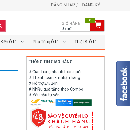
ĐĂNG NHẬP
ĐĂNG KÝ
0
GIỎ HÀNG
0
vnđ
Kiện Ô tô
Phụ Tùng Ô tô
Thiết Bị Ô tô
THÔNG TIN GIAO HÀNG
# Giao hàng nhanh toàn quốc
# Thanh toán khi nhận hàng
# Hỗ trợ 24/24h
# Nhiều quà tặng theo Combo
# Yêu cầu tư vấn :