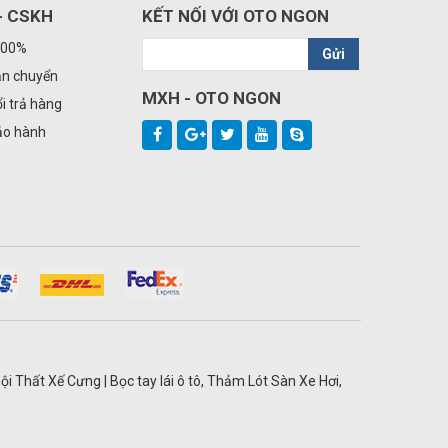
- CSKH
KẾT NỐI VỚI OTO NGON
100%
Gửi
ận chuyển
MXH - OTO NGON
i trả hàng
ảo hành
ội Thất Xế Cưng | Bọc tay lái ô tô, Thảm Lót Sàn Xe Hơi,