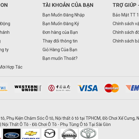
GON
TÀI KHOẢN CỦA BẠN
TRỢ GIÚP 
Bạn Muốn Đăng Nhập
Bảo Mật TT 
 Động
Bạn Muốn Đăng Ký
Chính sách v
Nhánh
Đơn hàng của Bạn
Chính sách đổ
g
Thay đổi thông tin
Chính sách b
ng ty
Giỏ Hàng Của Bạn
Bạn muốn Thoát?
Mời Hợp Tác
 tô, Phụ Kiện Chăm Sóc Ô tô, Nội thất ô tô tại TPHCM, Đồ Chơi Xế Cưng, N
| Nội Thất Ô Tô - Đồ Chơi Ô Tô - Phụ Tùng Ô tô Tại Sài Gòn