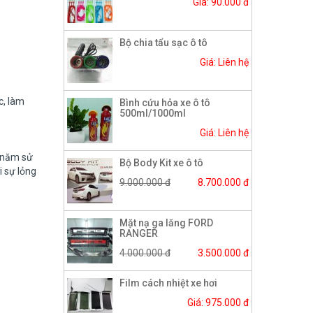
Giá: 90.000 đ
Bộ chia tẩu sạc ô tô
Giá: Liên hệ
c, làm
Bình cứu hỏa xe ô tô
500ml/1000ml
Giá: Liên hệ
i năm sử
Bộ Body Kit xe ô tô
i sự lỏng
9.000.000 đ
8.700.000 đ
Mặt nạ ga lăng FORD
RANGER
4.000.000 đ
3.500.000 đ
Film cách nhiệt xe hơi
Giá: 975.000 đ