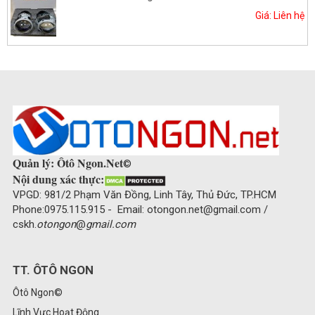
Giá: Liên hệ
Quản lý: Ôtô Ngon.Net
©
Nội dung xác thực:
VPGD: 981/2 Phạm Văn Đồng, Linh Tây, Thủ Đức, TP.HCM
Phone:0975.115.915 - Email: otongon.net@gmail.com /
cskh.
otongon
@
gmail.com
TT. ÔTÔ NGON
Ôtô Ngon©
Lĩnh Vực Hoạt Động