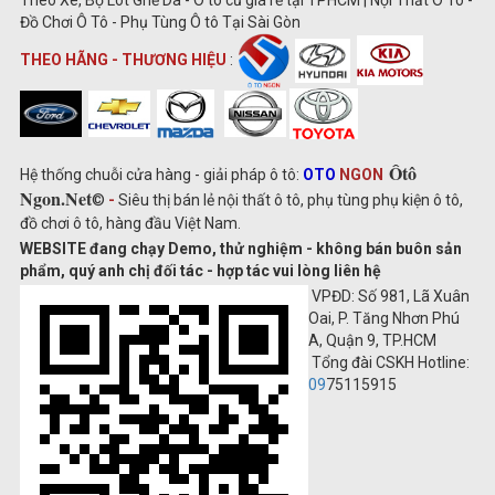
Đồ Chơi Ô Tô - Phụ Tùng Ô tô Tại Sài Gòn
THEO HÃNG - THƯƠNG HIỆU
:
Ôtô
Hệ thống chuỗi cửa hàng - giải pháp ô tô:
OTO
NGON
Ngon.Net
©
-
Siêu thị bán lẻ nội thất ô tô, phụ tùng phụ kiện ô tô,
đồ chơi ô tô, hàng đầu Việt Nam.
WEBSITE đang chạy Demo, thử nghiệm - không bán buôn sản
phẩm, quý anh chị đối tác - hợp tác vui lòng liên hệ
VPĐD: Số 981, Lã Xuân
Oai, P. Tăng Nhơn Phú
A, Quận 9, TP.HCM
Tổng đài CSKH Hotline:
09
75115915