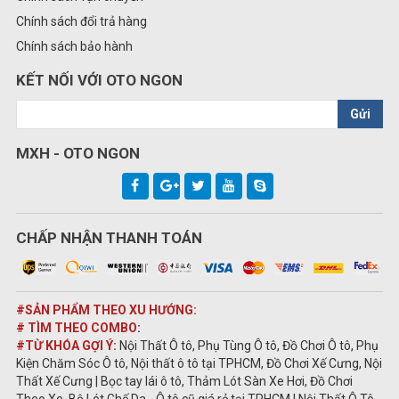
Chính sách đổi trả hàng
Chính sách bảo hành
KẾT NỐI VỚI OTO NGON
Gửi
MXH - OTO NGON
CHẤP NHẬN THANH TOÁN
#SẢN PHẨM THEO XU HƯỚNG:
# TÌM THEO COMBO
:
#TỪ KHÓA GỢI Ý:
Nội Thất Ô tô, Phụ Tùng Ô tô, Đồ Chơi Ô tô, Phụ
Kiện Chăm Sóc Ô tô, Nội thất ô tô tại TPHCM, Đồ Chơi Xế Cưng, Nội
Thất Xế Cưng | Bọc tay lái ô tô, Thảm Lót Sàn Xe Hơi, Đồ Chơi
Theo Xe, Bộ Lót Ghế Da - Ô tô cũ giá rẻ tại TPHCM | Nội Thất Ô Tô -