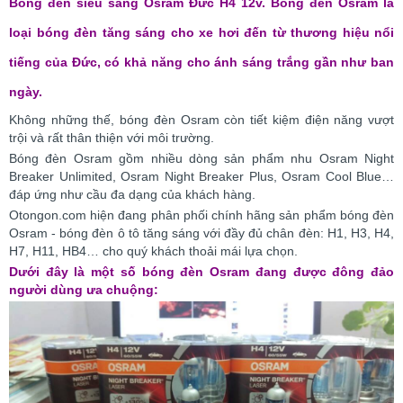
Bóng đèn siêu sáng Osram Đức H4 12v. Bóng đèn Osram là
loại bóng đèn tăng sáng cho xe hơi đến từ thương hiệu nổi
tiếng của Đức, có khả năng cho ánh sáng trắng gần như ban
ngày.
Không những thế, bóng đèn Osram còn tiết kiệm điện năng vượt
trội và rất thân thiện với môi trường.
Bóng đèn Osram gồm nhiều dòng sản phẩm nhu Osram Night
Breaker Unlimited, Osram Night Breaker Plus, Osram Cool Blue…
đáp ứng như cầu đa dạng của khách hàng.
Otongon.com hiện đang phân phối chính hãng sản phẩm bóng đèn
Osram - bóng đèn ô tô tăng sáng với đầy đủ chân đèn: H1, H3, H4,
H7, H11, HB4… cho quý khách thoải mái lựa chọn.
Dưới đây là một số bóng đèn Osram đang được đông đảo
người dùng ưa chuộng: