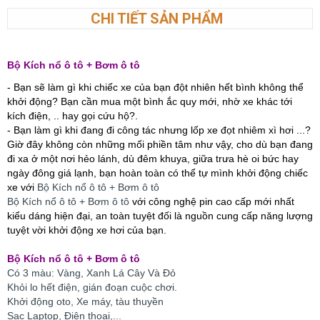
CHI TIẾT SẢN PHẨM
Bộ Kích nổ ô tô + Bơm ô tô
- Bạn sẽ làm gì khi chiếc xe của bạn đột nhiên hết bình không thể
khởi động? Bạn cần mua một bình ắc quy mới, nhờ xe khác tới
kích điện, .. hay gọi cứu hộ?.
- Bạn làm gì khi đang đi công tác nhưng lốp xe đọt nhiêm xì hơi ...?
Giờ đây không còn những mối phiền tâm như vậy, cho dù bạn đang
đi xa ở một nơi hẻo lánh, dù đêm khuya, giữa trưa hè oi bức hay
ngày đông giá lạnh, bạn hoàn toàn có thể tự mình khởi động chiếc
xe với
Bộ Kích nổ ô tô + Bơm ô tô
Bộ Kích nổ ô tô + Bơm ô tô
​ với công nghệ pin cao cấp mới nhất
kiểu dáng hiện đại, an toàn tuyệt đối là nguồn cung cấp năng lượng
tuyệt vời khởi động xe hơi của bạn.
Bộ Kích nổ ô tô + Bơm ô tô
Có 3 màu: Vàng, Xanh Lá Cây Và Đỏ
Khỏi lo hết điện, gián đoạn cuộc chơi.
Khởi động oto, Xe máy, tàu thuyền
Sạc Laptop, Điện thoại,...