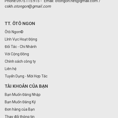
Phone:0975.115.915 - Email: otongon.net@gmail.com /
cskh.
otongon
@
gmail.com
TT. ÔTÔ NGON
Ôtô Ngon©
Lĩnh Vực Hoạt Động
Đối Tác - Chi Nhánh
Với Cộng Đồng
Chính sách công ty
Liên hệ
Tuyển Dụng - Mời Hợp Tác
TÀI KHOẢN CỦA BẠN
Bạn Muốn Đăng Nhập
Bạn Muốn Đăng Ký
Đơn hàng của Bạn
Thay đổi thông tin