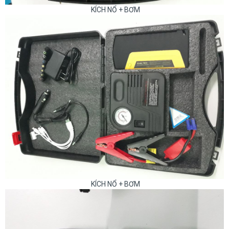
KÍCH NỔ + BƠM
KÍCH NỔ + BƠM