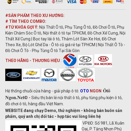
#SẢN PHẨM THEO XU HƯỚNG:
# TÌM THEO COMBO
:
#TỪ KHÓA GỢI Ý:
Nội Thất Ô tô, Phụ Tùng Ô tô, Đồ Chơi Ô tô, Phụ
Kiện Chăm Sóc Ô tô, Nội thất ô tô tại TPHCM, Đồ Chơi Xế Cưng, Nội
Thất Xế Cưng | Bọc tay lái ô tô, Thảm Lót Sàn Xe Hơi, Đồ Chơi
Theo Xe, Bộ Lót Ghế Da - Ô tô cũ giá rẻ tại TPHCM | Nội Thất Ô Tô -
Đồ Chơi Ô Tô - Phụ Tùng Ô tô Tại Sài Gòn
THEO HÃNG - THƯƠNG HIỆU
:
Ôtô
Hệ thống chuỗi cửa hàng - giải pháp ô tô:
OTO
NGON
Ngon.Net
©
-
Siêu thị bán lẻ nội thất ô tô, phụ tùng phụ kiện ô tô,
đồ chơi ô tô, hàng đầu Việt Nam.
WEBSITE đang chạy Demo, thử nghiệm - không bán buôn sản
phẩm, quý anh chị đối tác - hợp tác vui lòng liên hệ
VPĐD: Số 981, Lã Xuân
Oai, P. Tăng Nhơn Phú