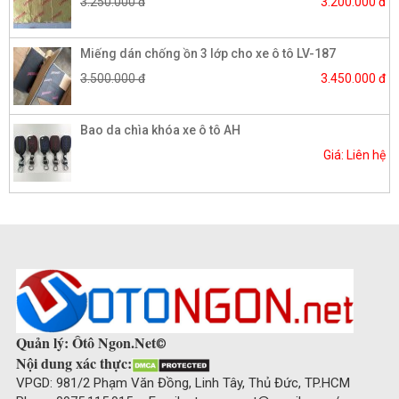
3.250.000 đ
3.200.000 đ
Miếng dán chống ồn 3 lớp cho xe ô tô LV-187
3.500.000 đ
3.450.000 đ
Bao da chìa khóa xe ô tô AH
Giá: Liên hệ
Quản lý: Ôtô Ngon.Net
©
Nội dung xác thực:
VPGD: 981/2 Phạm Văn Đồng, Linh Tây, Thủ Đức, TP.HCM