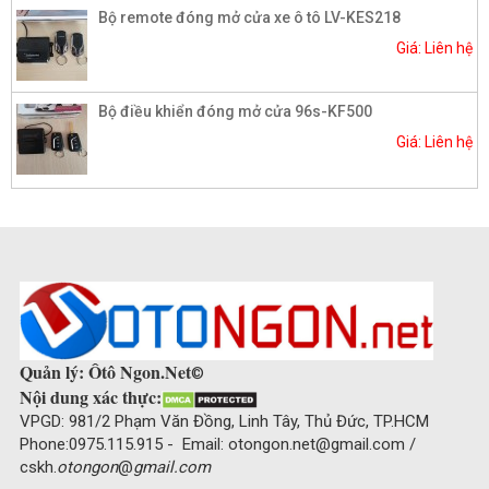
Bộ remote đóng mở cửa xe ô tô LV-KES218
Giá: Liên hệ
Bộ điều khiển đóng mở cửa 96s-KF500
Giá: Liên hệ
Quản lý: Ôtô Ngon.Net
©
Nội dung xác thực:
VPGD: 981/2 Phạm Văn Đồng, Linh Tây, Thủ Đức, TP.HCM
Phone:0975.115.915 - Email: otongon.net@gmail.com /
cskh.
otongon
@
gmail.com