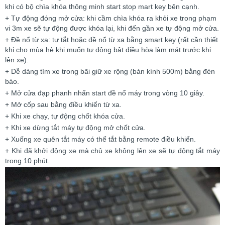
khi có bộ chìa khóa thông minh start stop mart key bên cạnh.
+ Tự động đóng mở cửa: khi cầm chìa khóa ra khỏi xe trong phạm
vi 3m xe sẽ tự động được khóa lại, khi đến gần xe tự động mở cửa.
+ Đề nổ từ xa: tự tắt hoặc đề nổ từ xa bằng smart key (rất cần thiết
khi cho mùa hè khi muốn tự động bật điều hòa làm mát trước khi
lên xe).
+ Dễ dàng tìm xe trong bãi giữ xe rộng (bán kính 500m) bằng đèn
báo.
+ Mở cửa đạp phanh nhấn start đề nổ máy trong vòng 10 giây.
+ Mở cốp sau bằng điều khiển từ xa.
+ Khi xe chạy, tự động chốt khóa cửa.
+ Khi xe dừng tắt máy tự động mở chốt cửa.
+ Xuống xe quên tắt máy có thể tắt bằng remote điều khiển.
+ Khi đã khởi động xe mà chủ xe không lên xe sẽ tự động tắt máy
trong 10 phút.