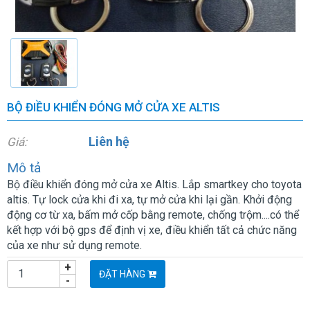
BỘ ĐIỀU KHIỂN ĐÓNG MỞ CỬA XE ALTIS
Liên hệ
Giá:
Mô tả
Bộ điều khiển đóng mở cửa xe Altis. Lắp smartkey cho toyota
altis. Tự lock cửa khi đi xa, tự mở cửa khi lại gần. Khởi động
động cơ từ xa, bấm mở cốp bằng remote, chống trộm....có thể
kết hợp với bộ gps để định vị xe, điều khiển tất cả chức năng
của xe như sử dụng remote.
+
ĐẶT HÀNG
-