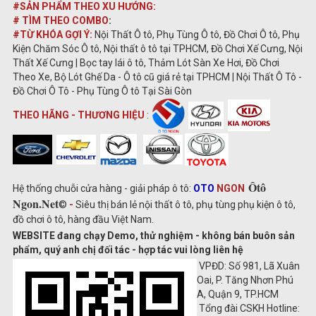
#SẢN PHẨM THEO XU HƯỚNG:
# TÌM THEO COMBO
:
#TỪ KHÓA GỢI Ý:
Nội Thất Ô tô, Phụ Tùng Ô tô, Đồ Chơi Ô tô, Phụ
Kiện Chăm Sóc Ô tô, Nội thất ô tô tại TPHCM, Đồ Chơi Xế Cưng, Nội
Thất Xế Cưng | Bọc tay lái ô tô, Thảm Lót Sàn Xe Hơi, Đồ Chơi
Theo Xe, Bộ Lót Ghế Da - Ô tô cũ giá rẻ tại TPHCM | Nội Thất Ô Tô -
Đồ Chơi Ô Tô - Phụ Tùng Ô tô Tại Sài Gòn
THEO HÃNG - THƯƠNG HIỆU
:
Ôtô
Hệ thống chuỗi cửa hàng - giải pháp ô tô:
OTO
NGON
Ngon.Net
©
-
Siêu thị bán lẻ nội thất ô tô, phụ tùng phụ kiện ô tô,
đồ chơi ô tô, hàng đầu Việt Nam.
WEBSITE đang chạy Demo, thử nghiệm - không bán buôn sản
phẩm, quý anh chị đối tác - hợp tác vui lòng liên hệ
VPĐD: Số 981, Lã Xuân
Oai, P. Tăng Nhơn Phú
A, Quận 9, TP.HCM
Tổng đài CSKH Hotline: