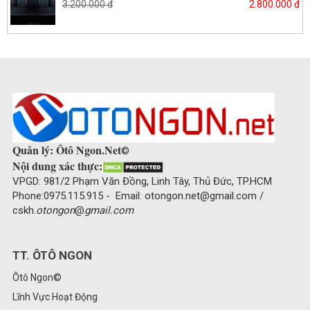
3.200.000 đ
2.800.000 đ
Quản lý: Ôtô Ngon.Net
©
Nội dung xác thực:
VPGD: 981/2 Phạm Văn Đồng, Linh Tây, Thủ Đức, TP.HCM
Phone:0975.115.915 - Email: otongon.net@gmail.com /
cskh.
otongon
@
gmail.com
TT. ÔTÔ NGON
Ôtô Ngon©
Lĩnh Vực Hoạt Động