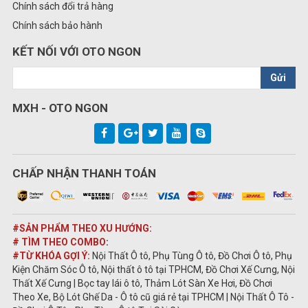
Chính sách đổi trả hàng
Chính sách bảo hành
KẾT NỐI VỚI OTO NGON
Gửi
MXH - OTO NGON
CHẤP NHẬN THANH TOÁN
#SẢN PHẨM THEO XU HƯỚNG:
# TÌM THEO COMBO
:
#TỪ KHÓA GỢI Ý:
Nội Thất Ô tô, Phụ Tùng Ô tô, Đồ Chơi Ô tô, Phụ
Kiện Chăm Sóc Ô tô, Nội thất ô tô tại TPHCM, Đồ Chơi Xế Cưng, Nội
Thất Xế Cưng | Bọc tay lái ô tô, Thảm Lót Sàn Xe Hơi, Đồ Chơi
Theo Xe, Bộ Lót Ghế Da - Ô tô cũ giá rẻ tại TPHCM | Nội Thất Ô Tô -