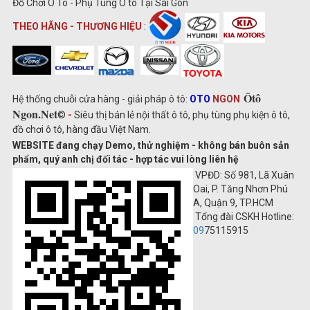
Đồ Chơi Ô Tô - Phụ Tùng Ô tô Tại Sài Gòn
THEO HÃNG - THƯƠNG HIỆU
:
Ôtô
Hệ thống chuỗi cửa hàng - giải pháp ô tô:
OTO
NGON
Ngon.Net
©
-
Siêu thị bán lẻ nội thất ô tô, phụ tùng phụ kiện ô tô,
đồ chơi ô tô, hàng đầu Việt Nam.
WEBSITE đang chạy Demo, thử nghiệm - không bán buôn sản
phẩm, quý anh chị đối tác - hợp tác vui lòng liên hệ
VPĐD: Số 981, Lã Xuân
Oai, P. Tăng Nhơn Phú
A, Quận 9, TP.HCM
Tổng đài CSKH Hotline:
09
75115915