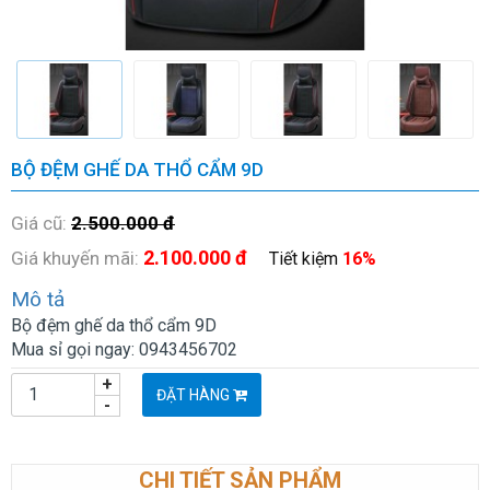
BỘ ĐỆM GHẾ DA THỔ CẨM 9D
Giá cũ:
2.500.000 đ
2.100.000 đ
Giá khuyến mãi:
Tiết kiệm
16%
Mô tả
Bộ đệm ghế da thổ cẩm 9D
Mua sỉ gọi ngay: 0943456702
+
ĐẶT HÀNG
-
CHI TIẾT SẢN PHẨM