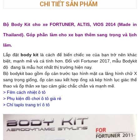
CHI TIẾT SẢN PHẨM
Bộ Body Kit cho xe FORTUNER, ALTIS, VIOS 2014 (Made in
Thailand). Góp phần làm cho xe bạn thêm sang trọng và lịch
lãm.
Lắp đặt
body kit
là cách để biến chiếc xe của bạn trở nên khác
biệt, mạnh mẽ và cá tính hơn. Đối với Fortuner 2017, mẫu Bodykit
độ đang là mẫu hot nhất thị trường hiện nay.​
Bộ bodykit bao gồm ốp cản trước tạo hình mặt ca lăng hình chữ X
sang trọng giống, ốp cản sau kết hợp ống xả kép hình lục giác thể
thao và ốp thân xe tạo cảm giác chắc chắn và mạnh mẽ.
>
Film cách nhiệt ô tô
>
Phụ kiện đồ chơi ô tô giá rẻ
>
Chỉ taplo trang trí ô tô