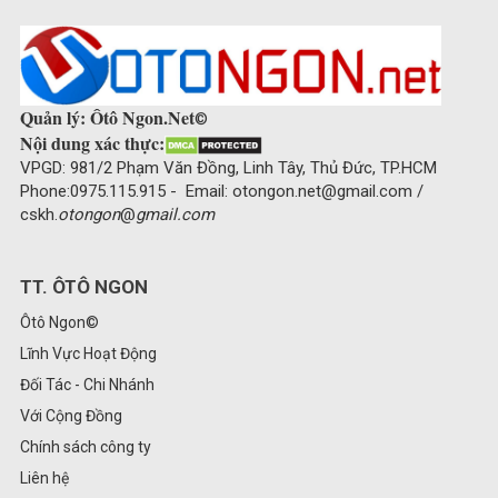
Quản lý: Ôtô Ngon.Net
©
Nội dung xác thực:
VPGD: 981/2 Phạm Văn Đồng, Linh Tây, Thủ Đức, TP.HCM
Phone:0975.115.915 - Email: otongon.net@gmail.com /
cskh.
otongon
@
gmail.com
TT. ÔTÔ NGON
Ôtô Ngon©
Lĩnh Vực Hoạt Động
Đối Tác - Chi Nhánh
Với Cộng Đồng
Chính sách công ty
Liên hệ