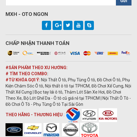
Gửi
MXH - OTO NGON
CHẤP NHẬN THANH TOÁN
#SẢN PHẨM THEO XU HƯỚNG:
# TÌM THEO COMBO
:
#TỪ KHÓA GỢI Ý:
Nội Thất Ô tô, Phụ Tùng Ô tô, Đồ Chơi Ô tô, Phụ
Kiện Chăm Sóc Ô tô, Nội thất ô tô tại TPHCM, Đồ Chơi Xế Cưng, Nội
Thất Xế Cưng | Bọc tay lái ô tô, Thảm Lót Sàn Xe Hơi, Đồ Chơi
Theo Xe, Bộ Lót Ghế Da - Ô tô cũ giá rẻ tại TPHCM | Nội Thất Ô Tô -
Đồ Chơi Ô Tô - Phụ Tùng Ô tô Tại Sài Gòn
THEO HÃNG - THƯƠNG HIỆU
: