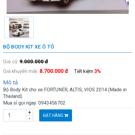
BỘ BODY KIT XE Ô TÔ
Giá cũ:
9.000.000 đ
8.700.000 đ
Giá khuyến mãi:
Tiết kiệm
3%
Mô tả
Bộ Body Kit cho xe FORTUNER, ALTIS, VIOS 2014 (Made in
Thailand).
Mua sỉ gọi ngay: 0943456702
+
ĐẶT HÀNG
-