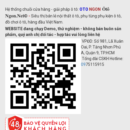
Ôtô
Hệ thống chuỗi cửa hàng - giải pháp ô tô:
OTO
NGON
Ngon.Net
©
-
Siêu thị bán lẻ nội thất ô tô, phụ tùng phụ kiện ô tô,
đồ chơi ô tô, hàng đầu Việt Nam.
WEBSITE đang chạy Demo, thử nghiệm - không bán buôn sản
phẩm, quý anh chị đối tác - hợp tác vui lòng liên hệ
VPĐD: Số 981, Lã Xuân
Oai, P. Tăng Nhơn Phú
A, Quận 9, TP.HCM
Tổng đài CSKH Hotline:
09
75115915